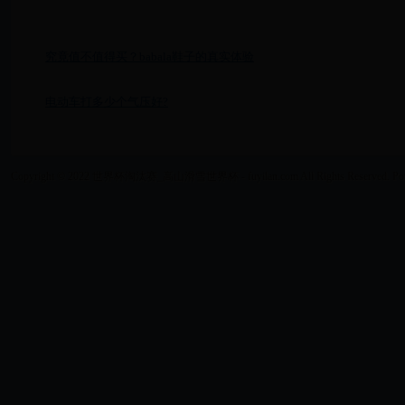
究竟值不值得买？babala鞋子的真实体验
电动车打多少个气压好?
Copyright © 2022 世界杯淘汰赛_高山滑雪世界杯 - fuyilan.com All Rights Reserved. Po