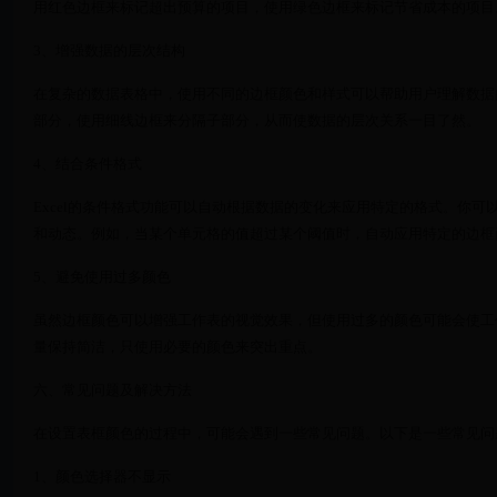
用红色边框来标记超出预算的项目，使用绿色边框来标记节省成本的项目
3、增强数据的层次结构
在复杂的数据表格中，使用不同的边框颜色和样式可以帮助用户理解数据
部分，使用细线边框来分隔子部分，从而使数据的层次关系一目了然。
4、结合条件格式
Excel的条件格式功能可以自动根据数据的变化来应用特定的格式。你
和动态。例如，当某个单元格的值超过某个阈值时，自动应用特定的边框
5、避免使用过多颜色
虽然边框颜色可以增强工作表的视觉效果，但使用过多的颜色可能会使工
量保持简洁，只使用必要的颜色来突出重点。
六、常见问题及解决方法
在设置表框颜色的过程中，可能会遇到一些常见问题。以下是一些常见问
1、颜色选择器不显示