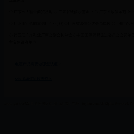
企业荣誉
◇ 广东五大鞋业商贸基地 ◇ 广东省诚信示范企业 ◇ 广东省诚信示范企业(07
◇ 广州市守合同重信用企业(09) ◇广东省诚信公约会员单位 ◇广州市
◇ 第五届广东鞋业厂商会副会长单位 ◇中国国际贸易促进委员会会员单位
主义建设者单位
电源产品需要做哪些认证？
win10如何测试麦克风
Copyright © 2022 世界杯淘汰赛_高山滑雪世界杯 - fuyilan.com All Rights Reserved. Po