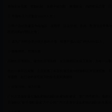
市场车水马龙、货如轮转，交易十分兴旺，规模效应、品牌效应凸显，已
◇ 市场每日人流量超10000人次；
◇ 鞋产品销售遍及华南地区、东南亚、以及亚洲、非洲、欧洲等世界各
联盟团购的理想之地；
◇ 成为广州鞋业界的龙头标杆市场，销售产值占据广州的10%以上；
☆ 服务规范、管理高效
高效的管理团队、规范的管理流程、全天候的安全保卫系统，为每一位客
经过10多年的发展，企业积累了丰富的项目操作经验和运营管理经验，
等优势，在行业中享有很高的知名度和美誉度。
☆ 政策扶持、倾力打造
广州大道南专业市场批发物流园区的规划和建设，是广州市政府、海珠区
为加快以“新华南鞋业城”为中心的广州大道南专业批发物流园区的发展