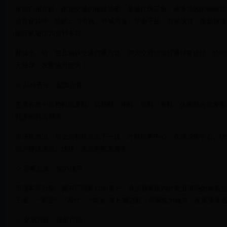
座拥广州东西、南北交通的枢纽地带，是通往珠三角、港澳地区的咽喉所
道贯穿其中；地铁2、3号线、环城高速、华南干线、新光快速、南部快
国际机场仅20分钟车程。
鞋城水、陆、空及地铁交通四通八达，四大交通结点打通财富捷径；经0
天独厚、发展潜力巨大！
☆ 品种齐全、配套完善
主营各类中高档时款皮鞋、运动鞋、拖鞋、童鞋、布鞋、休闲鞋的批发零
鞋业的时尚潮流。
市场集物流、资金流和信息流于一体，外商服务中心、仓储运输中心、物
商户提供高效、快捷、完善的配套服务。
☆ 客商云集、实力雄厚
市场客商云集，拥有厂商家1200多户，众多领衔国内外鞋业市场的知名品牌
千里”、“帮登”、“凤竹”、“荣光”等长期进驻；商家实力雄厚，发展势头
☆ 交易兴旺、辐射广阔