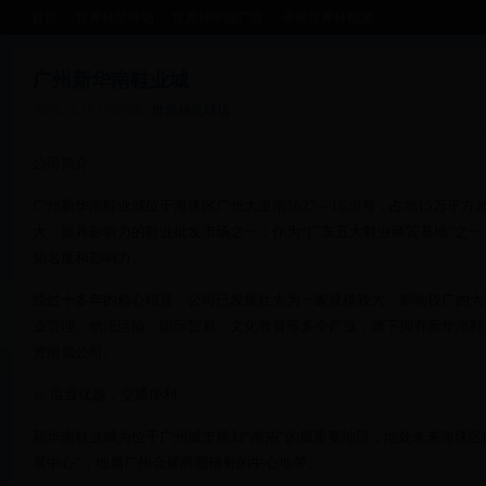
首页
世界杯足球场
世界杯中国广告
今晚世界杯预测
广州新华南鞋业城
2025-11-15 17:05:08
世界杯足球场
公司简介
广州新华南鞋业城位于海珠区广州大道南1627—1629号，占地15万平方
大、最具影响力的鞋业批发市场之一；作为“广东五大鞋业商贸基地”之
知名度和影响力。
经过十多年的精心培育，公司已发展壮大为一家规模较大、影响较广的大
业管理、物流运输、国际贸易、文化教育等多个产业，旗下拥有新华南鞋
资附属公司。
☆ 位置优越，交通便利
新华南鞋业城为位于广州城市规划“南拓”的最重要地段，地处未来海珠区
展中心”，地属广州会展商圈辐射的中心地带。