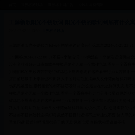
首页
世界杯足球场
世界杯中国广告
今晚世界杯预测
王源新歌阳光不锈歌词 阳光不锈的歌词到底有什么
2025-07-02 20:45:59
世界杯足球场
王源新歌阳光不锈歌词 阳光不锈的歌词到底有什么寓意2024-01-21 23:31
1个回答2024-01-22 00:31不搭 - 李荣浩词：李荣浩曲：李荣浩还
没有名牌没好开口表白故事梗概是两小无猜一个故作气派 看另一个置身
排他们说的失败叫苦苦等待破坏也不愿表态现在这样看来行为太古怪用一
搭目前还谈不上牵挂也不要 路人甲的对话刻意摆弄头发伴随你这样好吗 别
伤风雅谁爱他 跟我相爱谁都不搭还没明白 怎么最自在怎么样算失态 是
梗概是两小无猜一个故作气派 看另一个置身事外走也分开会显得见外朋
破坏也不愿表态现在这样看来行为太古怪用一个镜头留下感慨没姿势可以
路人甲的对话刻意摆弄头发伴随你这样好吗 别说不搭可以 总是重复问话 
不搭都不搭伴随我这样好吗 虽然不搭目前还谈不上牵挂也不要 路人甲的
重复问话 最近好吗话题都关于他 无伤风雅谁爱他 跟我相爱谁都不搭