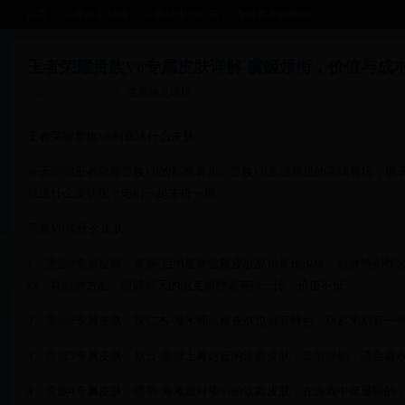
首页
世界杯足球场
世界杯中国广告
今晚世界杯预测
王者荣耀贵族V8专属皮肤详解 虞姬领衔，价值与成
2025-09-19 05:57:38
世界杯足球场
王者荣耀贵族V8到底送什么皮肤
今天聊聊王者荣耀贵族V8的那些事儿。贵族V8是游戏里的高级等级，能
底送什么皮肤呢？咱们一起来捋一捋。
贵族V8送什么皮肤
1、贵族8专属皮肤：虞姬-启明星使这款皮肤品质是传说级，特效特别炸
肤，在特效方面，跟武则天的倪克斯神谕有得一比，价值不低。
2、贵族6专属皮肤：狄仁杰-魔术师这款皮肤也挺有特色，玩起来别有一
3、贵族5专属皮肤：赵云-皇家上将赵云的这款皮肤，造型很酷，适合喜
4、贵族4专属皮肤：项羽-海滩派对项羽的这款皮肤，在游戏中挺显眼的