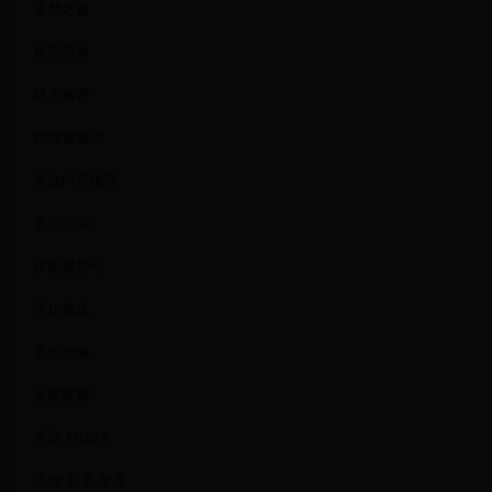
逐梦之翼
典韦穷奇
球王梅西
精准探案法
其他内容推荐
最强法师
体验服抢号
吃鸡模式
更多攻略
王者荣耀
类型:MOBA
平台:安卓/苹果