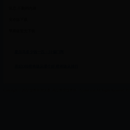
状态:不删档内测
安卓版下载
苹果版暂无下载
夏尔马多少钱一匹 – 51偏门网
熹妃Q传橙将随从哪个好 橙将随从排行
Copyright © 2022 世界杯淘汰赛_高山滑雪世界杯 - fuyilan.com All Rights Reserved. Po