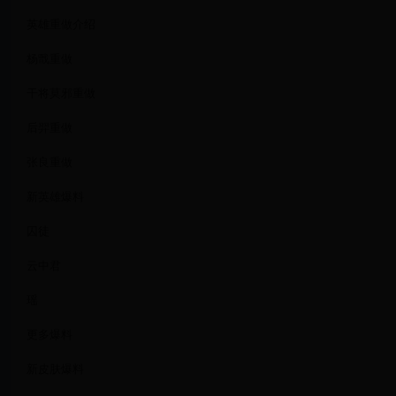
英雄重做介绍
杨戬重做
干将莫邪重做
后羿重做
张良重做
新英雄爆料
囚徒
云中君
瑶
更多爆料
新皮肤爆料