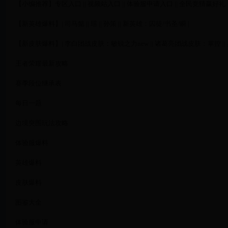
【小编推荐】专区入口 || 视频站入口 || 体验服申请入口 || 全民竞猜赢好礼
【新英雄爆料】| 司马懿 || 瑶 || 孙策 || 新英雄：囚徒/书圣/瞬 |
【新皮肤爆料】| 李白团战皮肤：敏锐之力new || 诸葛亮团战皮肤：掌控 || 典韦
王者荣耀最新攻略
赛季段位继承表
每日一题
边境突围玩法攻略
体验服爆料
英雄爆料
皮肤爆料
图鉴大全
体验服申请