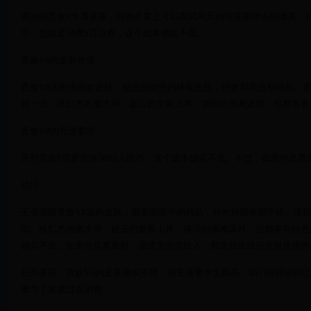
虞姬的贵族8专属皮肤，特效质量上可以跟武则天的倪克斯神谕相媲美，价
币，也就是消费5万点券，这个成本确实不低。
贵族V8的皮肤价值
贵族V8送的这四款皮肤，都是游戏中的稀有皮肤，特效和颜值都挺高。
得一比。狄仁杰的魔术师、赵云的皇家上将、项羽的海滩派对，也都各有
贵族V8的充值要求
升到贵族8需要充值5000人民币，这个成本确实不低。不过，如果你是
总结
王者荣耀贵族V8送的皮肤，都是游戏中的精品，特效和颜值都不错。虞
比。狄仁杰的魔术师、赵云的皇家上将、项羽的海滩派对，也都各有特色。
确实不低。如果你是真爱粉，愿意为游戏投入，那这些皮肤还是挺值得的
总的来说，贵族V8的皮肤确实不错，但充值要求也挺高。咱们得根据自
要为了皮肤过度消费。