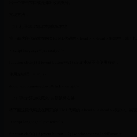
出一个警告窗口或是弹出收藏夹等。
实现方法：
（1）利用弹出窗口封锁鼠标右键
将下面这段代码放在网页HTML代码的＜head＞＜/head＞标志中，就
＜script language=”javascript”＞
function click() {if (event.button==2) {alert(‘本站不准使用右键，
使用左键吧！^_^’) }}
document.οnmοusedοwn=click＜/script＞
（2）弹出“添加收藏夹”封锁鼠标右键
将下面这段代码放在网页的HTML代码的＜head＞＜/head＞标志中。
＜script language=”javascript”＞
function click() {if (event.button==2) {window.external.addFavorite