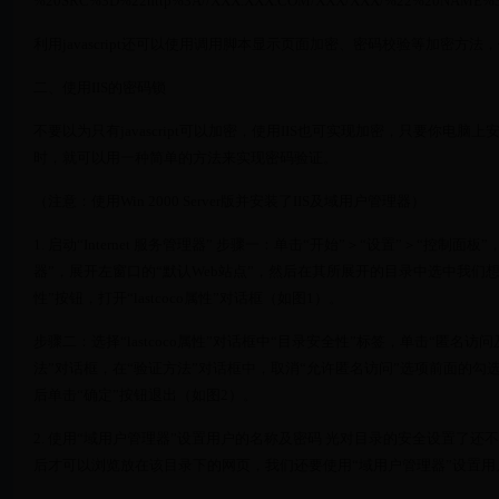
%20SRC%3D%22http%3A//XXX.XXX.COM/XXX/XXX/%22%20NAME%3D%
利用javascript还可以使用调用脚本显示页面加密、密码校验等加密
二、使用IIS的密码锁
不要以为只有javascript可以加密，使用IIS也可实现加密，只要你电脑
时，就可以用一种简单的方法来实现密码验证。
（注意：使用Win 2000 Server版并安装了IIS及域用户管理器）
1. 启动“Internet 服务管理器” 步骤一：单击“开始”＞“设置”＞“控制面板
器”，展开左窗口的“默认Web站点”，然后在其所展开的目录中选中我们想对其
性”按钮，打开“lastcoco属性”对话框（如图1）。
步骤二：选择“lastcoco属性”对话框中“目录安全性”标签，单击“匿名
法”对话框，在“验证方法”对话框中，取消“允许匿名访问”选项前面的勾
后单击“确定”按钮退出（如图2）。
2. 使用“域用户管理器”设置用户的名称及密码 光对目录的安全设置了
后才可以浏览放在该目录下的网页，我们还要使用“域用户管理器”设置用