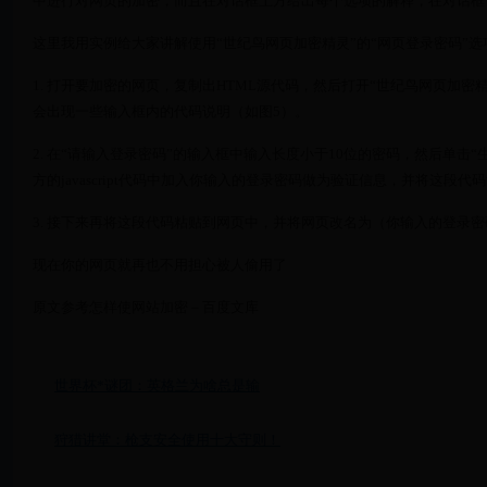
中进行对网页的加密，而且在对话框上方给出每个选项的解释，在对话框
这里我用实例给大家讲解使用“世纪鸟网页加密精灵”的“网页登录密码”
1. 打开要加密的网页，复制出HTML源代码，然后打开“世纪鸟网页加密
会出现一些输入框内的代码说明（如图5）。
2. 在“请输入登录密码”的输入框中输入长度小于10位的密码，然后单击
方的javascript代码中加入你输入的登录密码做为验证信息，并将这段
3. 接下来再将这段代码粘贴到网页中，并将网页改名为（你输入的登录密
现在你的网页就再也不用担心被人偷用了
原文参考怎样使网站加密 – 百度文库
世界杯*谜团：英格兰为啥总是输
狩猎讲堂：枪支安全使用十大守则！