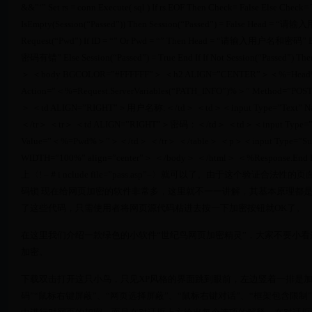
&&”‘” Set rs = conn.Execute( sql ) If rs.EOF Then Check= False Else Chec
IsEmpty(Session(“Passed”)) Then Session(“Passed”) = False Head = “
Request(“Pwd”) If ID = “” Or Pwd = “” Then Head = “请输入用户名和密码” El
密码有错” Else Session(“Passed”) = True End If If Not Session(“Passed”
＞ ＜body BGCOLOR=”#FFFFFF”＞ ＜h2 ALIGN=”CENTER”＞＜%=Head
Action=”＜%=Request.ServerVariables(“PATH_INFO”)%＞” Method=”P
＞ ＜td ALIGN=”RIGHT”＞用户名称:＜/td＞ ＜td＞＜input Type=”Text” Na
＜/tr＞ ＜tr＞ ＜td ALIGN=”RIGHT”＞密码：＜/td＞ ＜td＞＜input Type=”Pas
Value=”＜%=Pwd%＞”＞＜/td＞ ＜/tr＞ ＜/table＞ ＜p＞＜input Type=”Su
WIDTH=”100%” align=”center”＞ ＜/body＞ ＜/html＞ ＜%Respon
上〈! –＃i nclude file=”pass.asp”–〉就可以了。由于这个验
码锁 现在给网页加密的软件非常多，这里就不一一讲解，其基本原理都是利用j
了这些代码，只需使用者将网页源代码粘进去按一下加密按钮就OK了。
在这里我们介绍一款绿色的小软件“世纪鸟网页加密精灵”，大家不要小
加密。
下载双击打开这只小鸟，只见XP风格的界面跳到眼前，左边竖着一排是加
码”“鼠标右键屏蔽”、“网页选择屏蔽”、“鼠标右键对话”、“框架包含