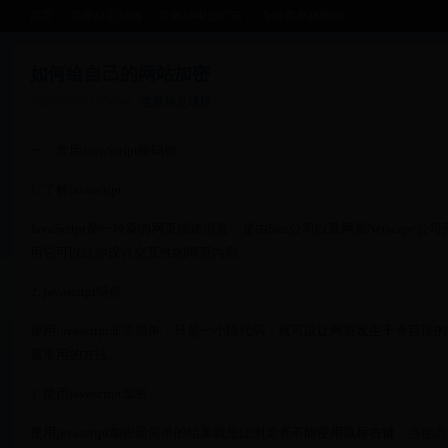
首页
世界杯足球场
世界杯中国广告
今晚世界杯预测
如何给自己的网站加密
2025-05-06 16:50:40
世界杯足球场
一、常用JavaScript密码锁
1. 了解javascript
JavaScript是一种新的网页描述语言，是由Sun公司以及网景Netsca
用它可以让你设计交互性的网页内容。
2. javascript特点
使用javascript非常简单，只是一小段代码，就可以让网页发生千奇百怪的效
最常用的方法。
3. 使用javascript加密
使用javascript加密最简单的结果就是让浏览者不能使用鼠标右键，