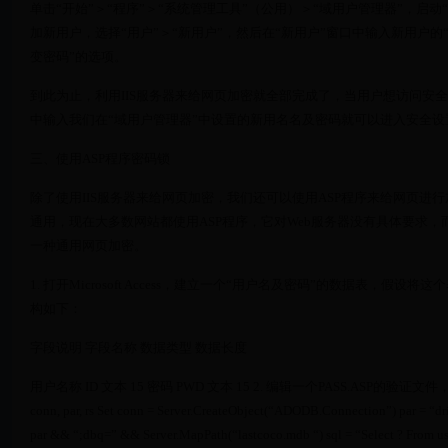
单击“开始”＞“程序”＞“系统管理工具”（公用）＞“域用户管理器”，启
加新用户，选择“用户”＞“新用户”，然后在“新用户”窗口中输入新用户
变密码”的选项。
到此为止，利用IIS服务器来给网页加密就全部完成了，当用户想访问安
中输入我们在“域用户管理器”中设置的新用名名及密码就可以进入安全设
三、使用ASP程序密码锁
除了使用IIS服务器来给网页加密，我们还可以使用ASP程序来给网页
通用，现在大多数网站都使用ASP程序，它对Web服务器没有具体要求，
一种通用网页加密。
1. 打开Microsoft Access，建立一个“用户名及密码”的数据表，假设将这个
构如下：
字段说明 字段名称 数据类型 数据长度
用户名称 ID 文本 15 密码 PWD 文本 15 2. 编辑一个PASS.ASP的验证文件，源代码如
conn, par, rs Set conn = Server.CreateObject(“ADODB.Connection”) par = “d
par && “;dbq=” && Server.MapPath(“lastcoco.mdb “) sql = “Select ? From 