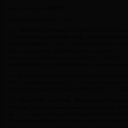
(‘http://www.yesky.com/,’ 天极网’)}}
document.οnmοusedοwn=click＜/script＞
（3）彻底封锁鼠标右键 将下面这段代码放在网页的HTML代码的＜head
果，由于这个脚本在右键按下时调用一个函数，所以可以改为很多种类型
键的方法也还是破解不了。 ＜script＞ function DM(e){if(!ns){if(event.button＞
(‘http://www.popunet.com/,’ 大众网络报’)}else{if(e.which＞1)return
false}}ns=navigator.appName==”Netscape”;if(ns)document.captureEvents
(Event.MOUSEMOVE|Event.MOUSEDOWN);document.οnmοusemοve=DM;d
（4）禁止查看源文件 将下面这段代码放在网页的HTML代码的＜head＞
文件。 ＜script language=”JavaScript”＞ ＜!– document.οnmοusedοwn=click fu
看源文件’) } if ( event.button==3) {alert(‘不准查看源文件’) } } //–＞ ＜/scri
（5）用乱码显示链接、调用地址加密。 利用某些函数把URL字符转换成ASCII
脚本的目的。返回ASCII码escape(character),ASCII码为%XX格式,XX是
如： ＜!—var Words=” %3Cframeset%20BORDER%3D%220%22%20F
%20FRAMESPACING%3D%220%22%20rows%3D%22100%25%22%3E%