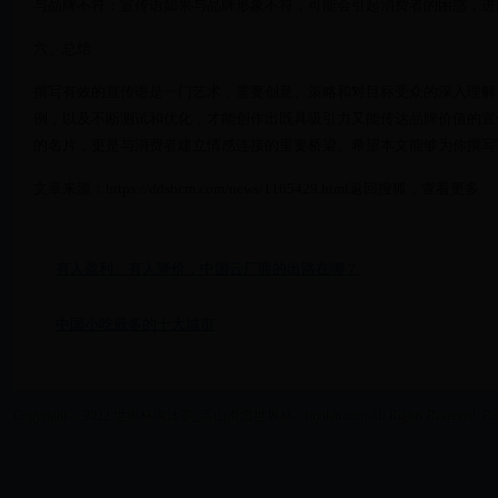
与品牌不符：宣传语如果与品牌形象不符，可能会引起消费者的困惑，进
六、总结
撰写有效的宣传语是一门艺术，需要创意、策略和对目标受众的深入理解
例，以及不断测试和优化，才能创作出既具吸引力又能传达品牌价值的宣
的名片，更是与消费者建立情感连接的重要桥梁。希望本文能够为你撰写
文章来源：https://ddsbcm.com/news/1165429.html返回搜狐，查看更多
有人盈利、有人降价，中国云厂商的出路在哪？
中国小吃最多的十大城市
Copyright © 2022 世界杯淘汰赛_高山滑雪世界杯 - fuyilan.com All Rights Reserved. Po