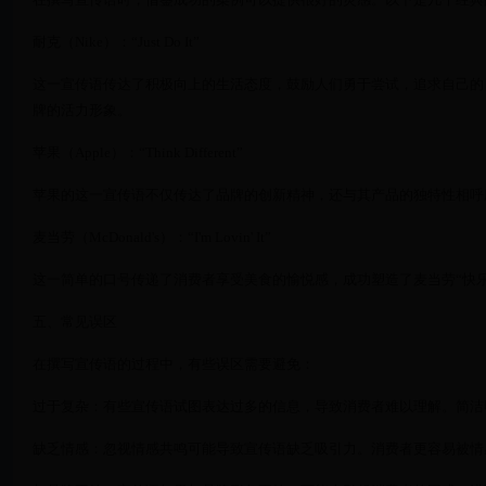
耐克（Nike）：“Just Do It”
这一宣传语传达了积极向上的生活态度，鼓励人们勇于尝试，追求自己的
牌的活力形象。
苹果（Apple）：“Think Different”
苹果的这一宣传语不仅传达了品牌的创新精神，还与其产品的独特性相呼
麦当劳（McDonald's）：“I'm Lovin' It”
这一简单的口号传递了消费者享受美食的愉悦感，成功塑造了麦当劳“快乐
五、常见误区
在撰写宣传语的过程中，有些误区需要避免：
过于复杂：有些宣传语试图表达过多的信息，导致消费者难以理解。简洁
缺乏情感：忽视情感共鸣可能导致宣传语缺乏吸引力。消费者更容易被情