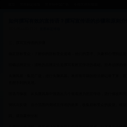
首页
世界杯足球场
世界杯中国广告
今晚世界杯预测
如何撰写有效的宣传语？撰写宣传语的步骤和原则介
2025-08-14 03:23:29
世界杯足球场
三、撰写宣传语的步骤
确定目标受众：了解你的目标受众是谁，他们的需求、兴趣和心理特征是
明确品牌定位：清晰的品牌定位是撰写有效宣传语的基础。思考品牌的使
头脑风暴：集思广益，进行头脑风暴。将所有可能的想法都记录下来，甚
意想不到的灵感。
筛选与修改：从头脑风暴中挑选出几个最有潜力的宣传语，进行修改和完
测试与反馈：在小范围内测试宣传语的效果，收集目标受众的反馈。根据
四、成功案例分析
在撰写宣传语时，借鉴成功的案例可以提供很好的灵感。以下是几个经典