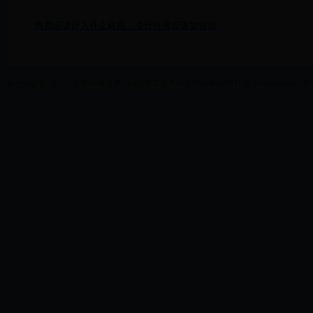
电费应该计入什么科目，会计分录应该如何做
Copyright © 2022 世界杯淘汰赛_高山滑雪世界杯 - fuyilan.com All Rights Reserved. Po