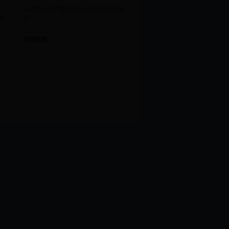
自动备份软件哪个好？5款备份软件推
默
荐！
友情链接