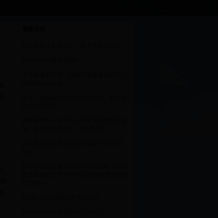
最新发表
杭州看鼻子专家排名，哪个专家比较好
烤箱为什么要用锡纸0
大华摄像头评测（探索大华摄像头的强大
性能和出色品质）
他
命
梁博：曾被称为最没出息的冠军，如今用
实力证明自己
时尚新势力：全球九位零零后模特炫目登
是
场！有你喜欢的吗？_手机网易网
2026美加墨世界杯首轮售票将于9月10日
开启
炉石传说怎么邀请好友玩酒馆战棋 炉石酒
以
馆战棋拉好友技巧(炉石传说如何邀请好友
情和
打酒馆)
并
结婚三大件 结婚三大件的变化
诗句洛阳亲友如相问的下是什么