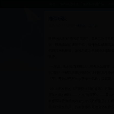
首页
世界杯足球场
世界杯中国广告
今
痛仰乐队
2025-10-23 13:52:06
世界杯中国广告
痛仰乐队原名“痛苦的信仰”，是从北京传奇
交，思潮激荡的迷茫年代，痛仰乐队脱颖而
们的音乐从硬核、金属向更为平和的情绪蜕
轨迹。
· 一方面，面对生存和生活，痛仰乐队痛苦
个问题》中展现摇滚乐强烈的批判性和斗争
《不》开始就已不止步于单一风格，汲取蒙
· 2008 年发行的《不要停止我的音乐》
乐队的精神楷模——杰克·凯鲁亚克——及其
梦想等珍贵情感的表达也令乐队挥别了以往
尝试让雷鬼音乐、拉美音乐和藏地文化在音