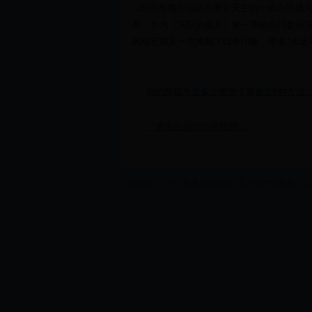
· 2015 年痛仰乐队与摩登天空的一纸合
系。作为《乐队的夏天》第一季的热门参演
的综艺感又一次推翻了既有印象，带着“永远
我的邮箱号是多少查询？掌握这9种方法
「掌迅互动2025年招聘」
Copyright © 2022 世界杯淘汰赛_高山滑雪世界杯 - fuyilan.co