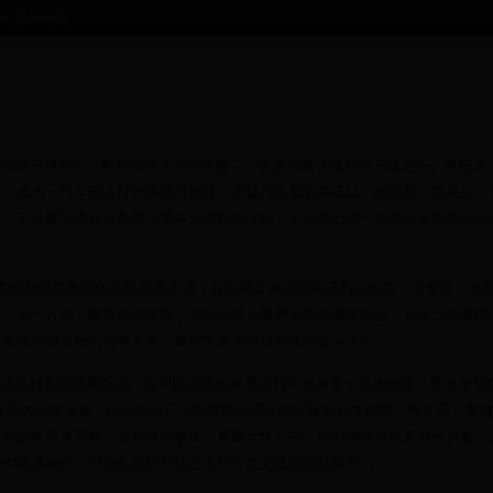
晚世界杯预测
的摇滚乐摇篮——树村和迷笛音乐学校——走出的最为成功的乐队之一。世纪之
出，成为一代年轻人抒发困顿与彷徨、质疑与反叛的突破口。伴随着一路成长，
变，不仅展现着音乐风格上更多元深刻的理解，也流露出那一代摇滚人典型的生
、悲悯和愤世嫉俗的天性表露无遗，在说唱金属和硬摇滚风格的第一张专辑《这
性；另一方面，随着时间推移，他们的音乐素养也得到缓慢沉淀，从第二张专辑
古族民歌和吉他民谣等元素，展现出更为沉稳感性的音乐沉思。
是痛仰乐队转型的重要标志，在中国摇滚的发展历程中也有着十足的份量。整张专辑
作品为创作基础，以公路旅行式的体验呈现辽阔壮丽的人生视野，对友谊、爱
愤怒的反叛者形象。在后续的专辑《愿爱无忧》中，他们继续深化真情的力量，
乐中碰撞融合，勾勒生命的野性之美和人类交流的美好瞬间。