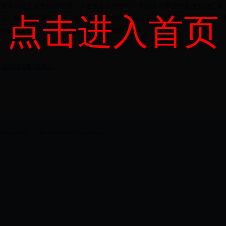
约成为摇滚乐迷之间热议的话题，从迷笛走出的他们一脚踏入了摩登的制作和推广体
点击进入首页
乐队，痛仰不仅重燃了他们曾为乐迷带来的热血和感动，也通过精彩的翻唱和幽
年轻”的心态继续活跃在中国摇滚乐的舞台中央。
，轻松找回邮箱地址
m All Rights Reserved. Powered By