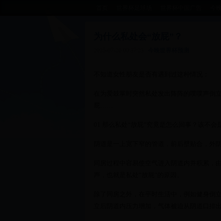
首页
世界杯足球场
世界杯中国广告
今
为什么私处会“放屁”？
2025-07-26 00:37:23
今晚世界杯预测
不知道女性朋友是否有遇到过这种情况：
在为爱鼓掌时突然私处发出阵阵的噗噗声倒
屁……
01 那么私处“放屁”究竟是怎么回事？该不会
阴道是一上宽下窄的管道，前后壁贴合，外
同房过程中容易使空气进入阴道内并积累，
声，也就是私处“放屁”的原因。
除了同房之外，在平时生活中，例如健身倒
立后阴道内压力增加，气体被迫从阴道口排