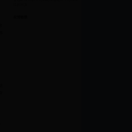
江的对决
友情链接
常
嘴
阴
腹
，