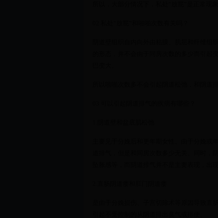
所以，大部分情况下，私处“放屁”是正常现
02 私处“放屁”和啪啪次数有关吗？
阴道壁组织自内向外由粘膜、肌层和纤维组
的形态，并不会由于同房次数的多少而引起
巴变大。
所以啪啪次数多不会引起阴道松弛，和阴道
03 可以引起阴道排气的疾病有哪些？
1.阴道壁和盆底肌松弛
主要见于分娩后和更年期女性。由于分娩或
道排气，但是和同房次数多少无关。同时，
坠胀感等，而阴道排气并不是主要表现，出
2.直肠阴道瘘和肛门阴道瘘
是由于分娩损伤、子宫切除术等原因导致直
引起不受控制的从阴道排出臭气或排便。