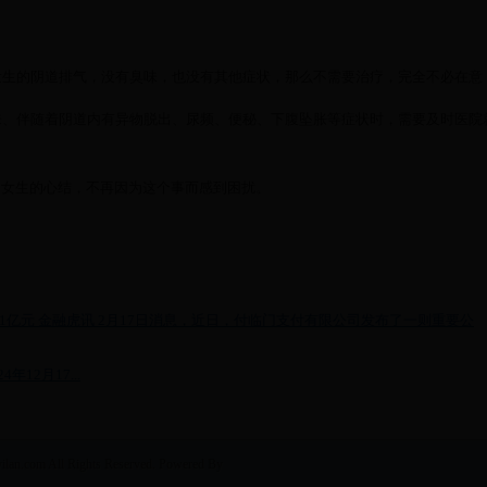
发生的阴道排气，没有臭味，也没有其他症状，那么不需要治疗，完全不必在意
味、伴随着阴道内有异物脱出、尿频、便秘、下腹坠胀等症状时，需要及时医院
”女生的心结，不再因为这个事而感到困扰。
1亿元 金融虎讯 2月17日消息，近日，付临门支付有限公司发布了一则重要公
12月17...
m All Rights Reserved. Powered By