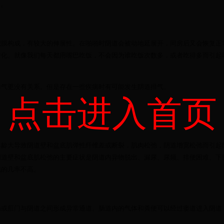
象。
织膜构成，有较大的伸展性。在啪啪时阴道会被动地延展开，同房后又会恢复正
变化。就像我们每天都用嘴巴吃饭，不会因为谁吃饭次数多，或者吃得多而引起
排气更没有关系。但是存在一些疾病时有可能发生阴道排气。
点击进入首页
年龄大导致阴道壁和盆底肌弹性纤维差或断裂，肌肉松弛，阴道增宽松弛而引起
阴道壁和盆底肌松弛的主要症状是阴道内异物脱出、漏尿、尿频、排便困难、下
现的几率不高。
肠或肛门与阴道之间形成异常通道。肠道内的气体和粪便可以经过瘘道进入阴道