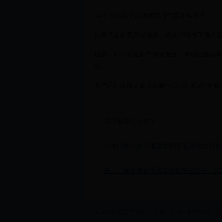
04 什么情况下出现阴道排气需要检查？
如果只是在同房或健身、运动等情况下偶尔
但是，如果阴道排气频繁发生、有明显的臭
诊。
希望通过这篇文章可以解开出现过私处“放屁
法斗智商怎么样？
付临门支付进入预重整阶段 近期被执行超
告——预重整案受理及债权申报公告。2024年
Copyright © 2022 世界杯淘汰赛_高山滑雪世界杯 - fuyilan.co