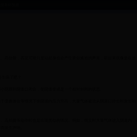
晚世界杯预测
立、高抬腿，甚至可能只是站起身也会产生类似尴尬的声音，听起来就像是在放
是生病了吧？
阴小阴唇和阴道口闭合，使阴道变成是一个相对封闭的状态。
由于变换体位等情况下使阴道内压力升高，大量气体被迫从阴道口排出时发出响
立、高抬腿等动作时也是出现类似的情况。例如：倒立时大量气体进入阴道内，
出而发生声响。