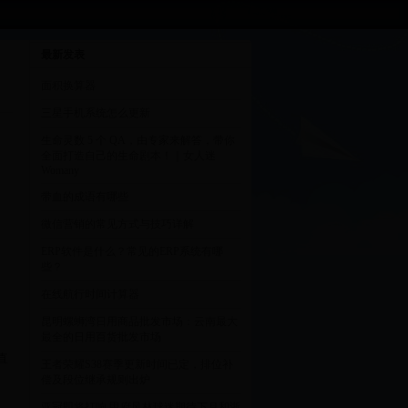
最新发表
面积换算器
三星手机系统怎么更新
生命灵数 5 个 QA，由专家来解答，带你
全面打造自己的生命剧本！｜女人迷
Womany
带血的成语有哪些
微信营销的常见方式与技巧详解
ERP软件是什么？常见的ERP系统有哪
些？
在线航行时间计算器
昆明螺蛳湾日用商品批发市场：云南最大
最全的日用百货批发市场
直
王者荣耀S38赛季更新时间已定，排位补
偿及段位继承规则出炉
亚冠即将打响 甲府风林球迷期待下月和浙