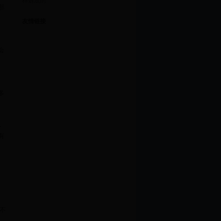
样炼成的
那
友情链接
，
会
多
人
有
，
，
不