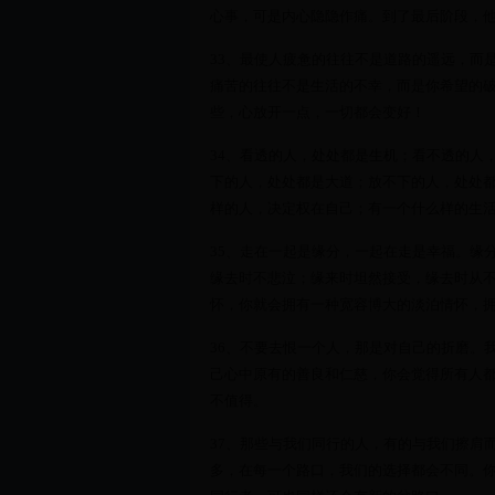
心事，可是内心隐隐作痛。到了最后阶段，
33、最使人疲惫的往往不是道路的遥远，而
痛苦的往往不是生活的不幸，而是你希望的
些，心放开一点，一切都会变好！
34、看透的人，处处都是生机；看不透的人
下的人，处处都是大道；放不下的人，处处
样的人，决定权在自己；有一个什么样的生
35、走在一起是缘分，一起在走是幸福。缘
缘去时不悲泣；缘来时坦然接受，缘去时从
怀，你就会拥有一种宽容博大的淡泊情怀，
36、不要去恨一个人，那是对自己的折磨。
己心中原有的善良和仁慈，你会觉得所有人
不值得。
37、那些与我们同行的人，有的与我们擦肩
多，在每一个路口，我们的选择都会不同。