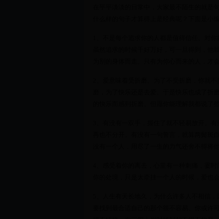
在平平淡淡的日常中，大家最不陌生的就是
什么样的句子才算得上是经典呢？下面是小编
1、不是每个追求你的人都是值得信任。对你
虽然追求的时候千好万好，可一旦得到，他
为别的身体而走。只有为你心而来的人，才
2、爱意味着受折磨。为了不受折磨，你就不
磨，为了快乐还是去爱。于是快乐也成了折
的快乐而感到折磨。但愿你能理解我都说了
3、有没有一双手，握住了就不轻易放开。有
再也不分开。有没有一句誓言，就算两鬓斑
没有一个人，用尽了一生的力气还舍不得将
4、感受着你的离去，心里有一种刺痛，霎时
你的处境，只是太牵挂一个人的时候，爱也
5、人生有天长地久，为什么许多人不相信，
要找到最合适自己的那个很不容易。你或许可