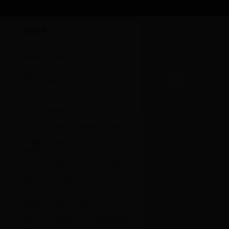
最新发表
win11网络怎么设置网速最快？win11系统
最新网络设置教程
微信小程序怎么开通支付收款功能？商户
号申请对接教程分享！
iPad pro 2021首次充电需要多少小时
二手车一般能砍价多少
LOL暗影岛英雄一览 有哪些你所知的呢？
冲场风波！国足1-3不敌日本，球迷吴某某
被拘留引发热议
导览日本的四季花卉观赏日本的四季花卉
苹果7怎么强制关机？这几个方法新手也
能学会！
男篮世锦赛中国队大名单公布
微星Z270主板评测：4千元顶级旗舰是怎