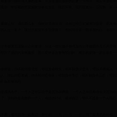
实谁都有一段不为人知的故事，其实谁都会脆弱的想要一个停靠，其实谁都想和
身流泪，其实谁的生活都多少有点苦涩，经历风雨。我只想要少一点悲伤，多一
。爱那么短，遗忘那么长。我还在原地等你，你却已经忘记曾来过这里。原来地
暖的人过一辈子。痛过之后就不会觉得痛了，有的只会是一颗冷漠的心。没有什
们还不能真正理解什么叫爱情，但这一切却都不能代表我们不能拥有真正的爱情
们都为了彼此的幸福着想，那么爱神是会眷顾我们的，真正的爱情一定会在某一
追求财富，但不能挥霍无度；可以发表歧见，但不能拨弄是非；可以不做善人，
小人；可以容忍邋遢，但不能容忍颓废；可以没有学位，但不能没有品位；可以
但不能不懂感恩。
痛是因为在乎。一个人之所以在乎是因为有感觉。一个人之所以有感觉仅因为你
泪了，说明你是完整的一个人；难过的时候，原谅自己，你只不过是一个人而已
与不爱，都可以在一起度过一生中的，一天，一月，一年。到了该离开的时候，