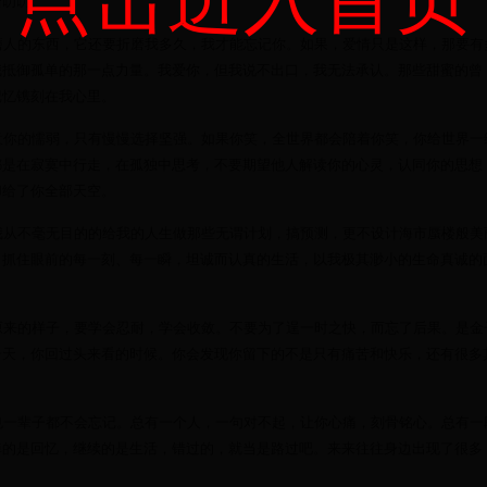
唠叨叨。
磨人的东西，它还要折磨我多久，我才能忘记你。如果，爱情只是这样，那要有
我抵御孤单的那一点力量。我爱你，但我说不出口，我无法承认。那些甜蜜的曾
记忆镌刻在我心里。
意你的懦弱，只有慢慢选择坚强。如果你笑，全世界都会陪着你笑，你给世界一
都是在寂寞中行走，在孤独中思考，不要期望他人解读你的心灵，认同你的思想
却给了你全部天空。
我从不毫无目的的给我的人生做那些无谓计划，搞预测，更不设计海市蜃楼般美
力抓住眼前的每一刻、每一瞬，坦诚而认真的生活，以我极其渺小的生命真诚的
原来的样子，要学会忍耐，学会收敛。不要为了逞一时之快，而忘了后果。是金
一天，你回过头来看的时候。你会发现你留下的不是只有痛苦和快乐，还有很多
也一辈子都不会忘记。总有一个人，一句对不起，让你心痛，刻骨铭心。总有一
掉的是回忆，继续的是生活，错过的，就当是路过吧。来来往往身边出现了很多