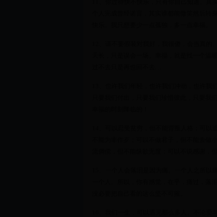
11、你过得快不快乐，只有你自己知道。其
个人完成曾经诺言，其实谁都能微笑然后转
快乐。我只想要少一点孤独，多一点幸福。
12、请不要假装对我好，我很傻，会当真的
天长，只是误会一场。幸福，就是找一个温
过不去只是再也回不去…
13、也许我们年轻，也许我们冲动，也许我
只要我们付出，只要我们珍惜彼此，只要我
幸福的时刻降临的！
14、可以忍受贫穷，但不能背叛人格；可以
不能为非作歹；可以不做君子，但不能去做
流倜傥，但不能纵欲无度；可以不说感谢，
15、一个人会落泪是因为痛。一个人之所以
一个人。所以，你有感觉，在乎，痛过，落
没必要把自己看的这么坚不可摧。
16、我们一生，可以遇见那么多人。不论爱