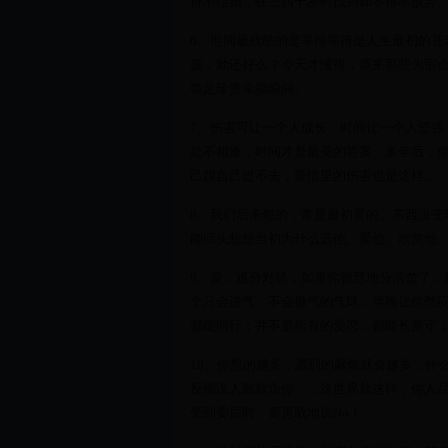
得不结婚，在三四十岁时找到却不得不放弃
6、世间最残酷的是等待等待是人生最初的苍
孩，她还好么？今天才懂得，原来那些为宿
弥足珍贵幸福瞬间。
7、伤害可让一个人成长，时间让一个人坚强
处不相逢，时间才是最美的答案，多年后，
己跟自己过不去，爱情里的伤害也是这样。
8、我们后来怨的，常是最初爱的。东西没变
能回头想想当初为什么选他、爱他、欣赏他
9、爱，难分对错，如果你智慧地分清楚了，
个只会进气、不会撒气的气球，早晚让你憋
都能同行；并不是所有的爱恋，都能长厮守
10、你想的越多，遇到的麻烦就会越多；什
反倒没人敢欺负你……这世界就这样，你人
受到委屈时，要勇敢地说No！