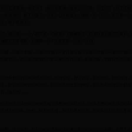
这就是恋爱感觉。水变温了，杯子很舒服，这是生活感觉。水变凉了，杯子害怕
受，把水倒出。杯子舒服了，但不小心掉在地上，摔成一片一片的，发现每一片
一次，却不可能了。
有你。静静的，一个人的世界，思绪抽出了嫩嫩的芽，向着有月光的方向生长。
，我微笑着收藏那一份孤独，心里守候着那一份永恒之约。
想起她，不要劳累她，不要伤害她；不要让她失望；不要冷落她；不要嘲笑她；
机乱发短信，也不要把她的照片拿出来给所有人看，她是你的，要好好放在心底
，生命里剩下的只有等待与思念…因为有你，我认真过，我改变过，我努力过，
夜里，你是我一种惯性的回忆…我不想再为过去而挣扎，我不想再为过去而努力
，我，做不到……
的女人把男人从低级动物驯化成了懂感情的高级形式。当男人感到女人并不容易
加大投入的必要。当然，男人投入钱，并不是最大投入，但许多女人以为这是最
尽自尊，痛不欲生，听到他的名字都会跳起来。第二阶段故作忘却状，避而不提