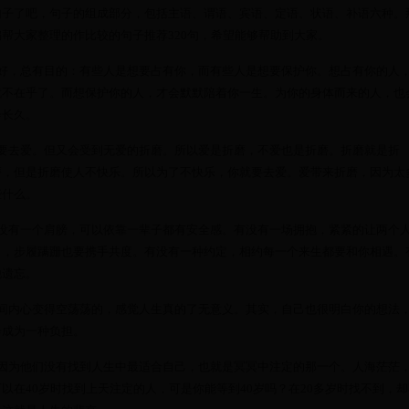
句子了吧，句子的组成部分，包括主语、谓语、宾语、定语、状语、补语六种。
帮大家整理的作比较的句子推荐320句，希望能够帮助到大家。
好，总有目的：有些人是想要占有你，而有些人是想要保护你。想占有你的人
就不在乎了。而想保护你的人，才会默默陪着你一生。为你的身体而来的人，也
会长久。
要去爱。但又会受到无爱的折磨。所以爱是折磨，不爱也是折磨。折磨就是折
磨，但是折磨使人不快乐。所以为了不快乐，你就要去爱。爱带来折磨，因为太
些什么。
没有一个肩膀，可以依靠一辈子都有安全感。有没有一场拥抱，紧紧的让两个
白，步履蹒跚也要携手共度。有没有一种约定，相约每一个来生都要和你相遇。
他遗忘。
间内心变得空荡荡的，感觉人生真的了无意义。其实，自己也很明白你的想法
会成为一种负担。
因为他们没有找到人生中最适合自己，也就是冥冥中注定的那一个。人海茫茫
以在40岁时找到上天注定的人，可是你能等到40岁吗？在20多岁时找不到，却