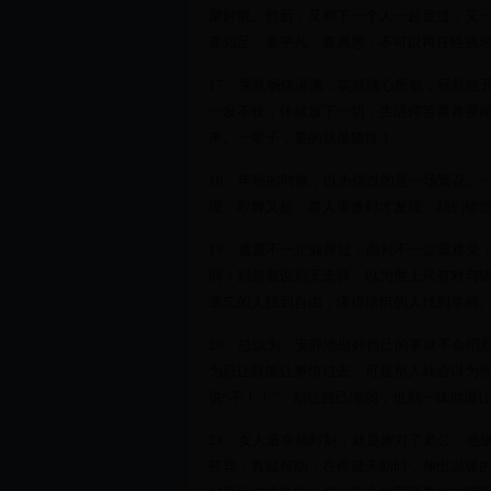
聚好散。然后，又和下一个人一起度过，又
要知足，要平凡，要感恩，不可以再任性强
17、哭就畅快淋漓；笑就随心所欲；玩就敞
一发不收；休就放下一切，生活何苦畏首畏
来。一辈子，要的就是随性！
18、年轻的时候，以为错过的是一场繁花、
现、歌舞又起、路人重逢时才发现，我们错
19、逃避不一定躲得过，面对不一定最难受
弱；别急着说别无选择，以为世上只有对与
遗忘的人找到自由；懂得珍惜的人找到幸福
20、总以为，安静地做好自己的事就不会招
为忍让就能让事情过去，可是别人就会以为
说“不！！”，别让自己懦弱，也别一味地退
21、女人最幸福时刻，就是嫁对了老公，他
开导，真诚帮助，在你最无助时，伸出温暖