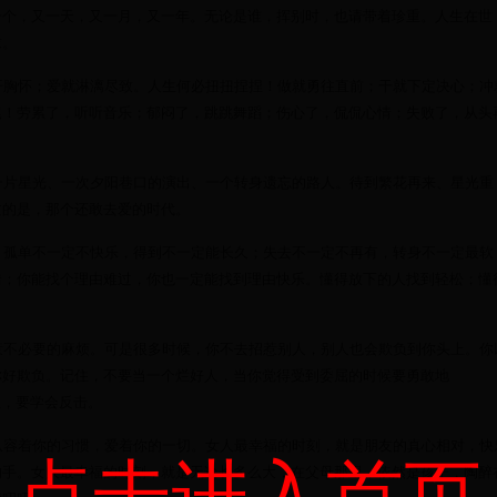
一个，又一天，又一月，又一年。无论是谁，挥别时，也请带着珍重。人生在世
求。
开胸怀；爱就淋漓尽致。人生何必扭扭捏捏！做就勇往直前；干就下定决心；冲
尾！劳累了，听听音乐；郁闷了，跳跳舞蹈；伤心了，侃侃心情；失败了，从头
一片星光、一次夕阳巷口的演出、一个转身遗忘的路人。待到繁花再来、星光重
过的是，那个还敢去爱的时代。
；孤单不一定不快乐，得到不一定能长久；失去不一定不再有，转身不一定最软
错；你能找个理由难过，你也一定能找到理由快乐。懂得放下的人找到轻松；懂
。
惹不必要的麻烦。可是很多时候，你不去招惹别人，别人也会欺负到你头上。你
你好欺负。记住，不要当一个烂好人，当你觉得受到委屈的时候要勇敢地
让，要学会反击。
纵容着你的习惯，爱着你的一切。女人最幸福的时刻，就是朋友的真心相对，快
点击进入首页
的手。女人最幸福的时刻，就是无论长多么大，在父母那里，依然是孩子，陶醉