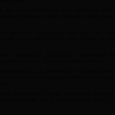
。这就是人生的悲哀。
老。然而，等待一个人的时候又是怎样的一种幸福，曾经的村庄，那个等我的
命偷走的岁月，换来的是独一无二的回忆。感谢生命中的每一次境遇，感谢每一
，终了的爱情让两个人一夜之间都学会看透。爱走时，不攻击，不诋毁，人生
你们会发现，其实分开以后真的还可以做朋友。没有什么东西是过不去的，只有
环境变了，景色没变眼睛变了，别人没变自己变了。只是当我们怨的时候，如
。他如果依然是当初的那个他，就让我们用年轻时的眼睛，试着再看看吧。
那就应该学会把错忘记。忘记，是一种精神代谢，一个不会忘却的大脑，如同
闷而亡。其实，你只要知道，并不是所有的情意，都能缠绵；并不是所有的相遇
；就行了。
么都不想，反倒一点麻烦没有。你怕的越多，欺负你的人就越多；什么都不怕了
品好，别人就来占你的便宜。你横一点，反倒是都来讨好你。别一味地退让，当