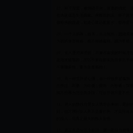
27、杯子寂寞，被倒进开水，滚烫的感觉，
也许这就是失去感觉。水彻底的凉，杯子难
都有水的痕迹，知道心里还爱着水，想再爱
28、一个人的夜，很美，点点忧伤，思绪里
为我的身后有你，我不拒绝孤独。因为有你
29、女人是用来爱的，不要在寂寞的时候才
是用来炫耀的，所以不要在朋友面前拿出手
不要抛弃她，要永远爱着她！
30、有一种坚持是心痛，有一种放弃是孤独
悲伤过…我傻，为你傻；我痛，为你痛；深
我不想再为思念而牵挂，可这些都只是不想
31、男人的情往往是女人诱导出来的，是好
到，他才感到女人并不是廉价的，才觉得有
的投入，但真正最大的投入是情。
32、真正失恋分三个阶段，第一阶段当然丧