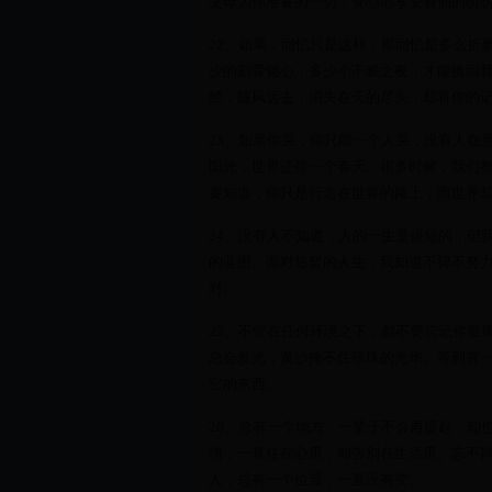
父母为你准备的一切，安心地享受着他的唠
22、如果，回忆只是这样，那回忆是多么折
少的刻骨铭心，多少个不眠之夜，才能换回
经，随风远去，消失在天的尽头，却将你的
23、如果你哭，你只能一个人哭，没有人在
阳光，世界还你一个春天。很多时候，我们
要知道，你只是行走在世界的路上，而世界
24、没有人不知道，人的一生是很短的，但
的蓝图。面对短暂的人生，我知道不得不努
对。
25、不管在任何环境之下，都不要忘记你最
总会发光，黄沙掩不住珍珠的光华。等到有
它的东西。
26、总有一个地方，一辈子不会再提起，却
情，一直住在心里，却告别在生活里。忘不
人，总有一个位置，一直没有变。