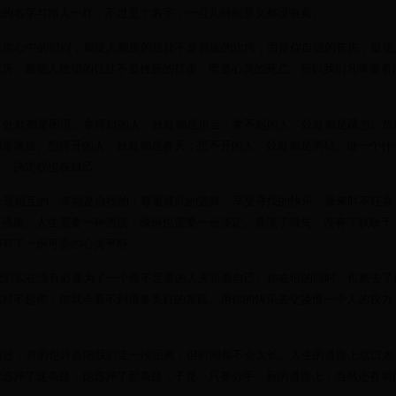
他的名字与路人一样，不过是个名宇，一点儿特别意义都没有矣。
是你心中的郁闷；最使人颓废的往往不是前途的坎坷，而是你自信的丧失；最使
破灭；最使人绝望的往往不是挫折的打击，而是心灵的死亡；所以我们凡事要看
，处处都是困境。拿得起的人，处处都是担当；拿不起的人，处处都是疏忽。放
都是迷途。想得开的人，处处都是春天；想不开的人，处处都是凋枯。做一个什
活，决定权也在自己。
分是相互的，幸福是自找的；尊重彼此的选择，享受寻找的快乐。缘来时不狂喜
不强留。人生需要一种洒脱，缘份也需要一份淡定。看淡了得失，没有了耿耿于
拥有了一份可贵的心灵平静。
我们实在没有必要为了一个微不足道的人来折磨自己。你在恨的同时，也磨去了
都对不起你，你就会看不到很多美好的东西。用你的快乐去交换恨一个人的权力
而过，有的也许会陪我们走一段距离，但时间都不会太长。人生的道路上岔口太
你选择了这条路，他选择了那条路，于是，只要分手。新的道路上，当然还有新