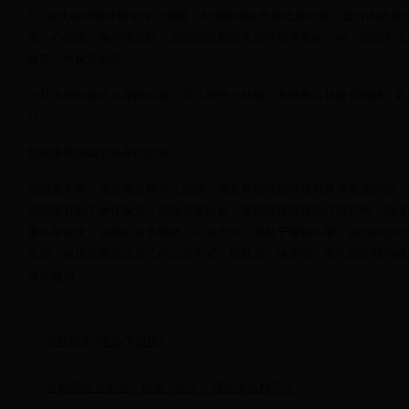
5、冠状动脉粥样硬化性心脏病：长期抽烟会导致血脂异常、血管内皮损
晕、心绞痛、胸闷等症状，是抽烟引起的头晕中最严重的一种。抽烟不仅
梗死、中风等风险。
一旦出现抽烟后头晕的症状，应立即停止抽烟，并观察症状是否缓解，若
疗。
如何缓解抽烟后头晕的症状
抽烟后头晕，患者需立即停止抽烟，避免有害物质继续对身体造成伤害，
的睡眠有助于身体恢复，减轻头晕症状，建议保持规律的作息时间，确保
重头晕症状，抽烟后应多喝水，补充水分，有助于缓解头晕。适当的运动
头晕，建议选择适合自己的运动方式，如散步、慢跑等。若头晕症状持续
身体健康。
港股快车 (电脑下载版)
当初那些立志当「成龙」的人，现在怎么样了？