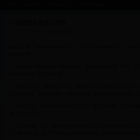
首页
世界杯足球场
世界杯中国广告
今晚世界杯预测
一抽烟就头晕怎么回事
2026-02-17 11:19:29
今晚世界杯预测
抽烟后头晕，主要由香烟中的尼古丁、一氧化碳等有害物质引起，其原因
时就医处理。
1、梅尼埃病：梅尼埃病是一种内耳疾病，表现为突发性眩晕、耳鸣、听
致膜迷路积水，进而引发头晕。
2、前庭神经元炎：前庭神经元炎是一种前庭神经受病毒感染引发的疾病
庭微循环障碍，刺激前庭神经，导致头晕加重，还可能伴随持续的恶心、
3、脑供血不足：长期抽烟会导致血管壁受损，血管弹性降低，进而影响
感、乏力等症状。
4、尼古丁中毒：尼古丁是香烟中的主要有害成分，大量抽烟会导致尼古
心、呕吐等症状。尼古丁中毒的头晕症状较为严重，且可能伴随持续的恶