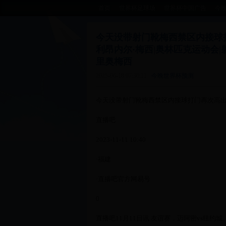
首页
世界杯足球场
世界杯中国广告
今
今天没带射门靴梅西禁区内接球打门
利昂内尔·梅西|奥林匹克运动会|射
里奥梅西
2025-06-18 07:30:11
今晚世界杯预测
今天没带射门靴梅西禁区内接球打门再次高
直播吧
2023-11-11 10:40
·福建
·直播吧官方网易号
0
直播吧11月11日讯 友谊赛，迈阿密vs纽约城