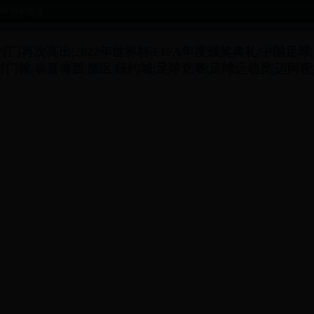
晚世界杯预测
再次高出|2022年世界杯|FIFA年度颁奖典礼|中国足球|
门靴|恭喜梅西|禁区|纽约城|足球竞赛|足球运动员|迈阿密
出
。