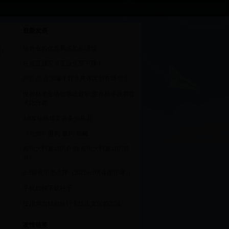
最新发表
海外仓的优势和劣势有哪些
|
妖姬直播安卓正版免费下载！
唯品会 京东哪个好？具体区别有哪些？
世界杯半全场赔率表最新,世界杯半决赛最
大比分差
2.0发动机通常有多少马力
《诗经》国风·秦风·驷驖
福州大利嘉城的介绍(福州大利嘉城的简
介)
dnf镇魂图怎么开（2021dnf镇魂图在哪）
手机如何下载种子
使用华为钱包银行卡线上支付的方法
友情链接