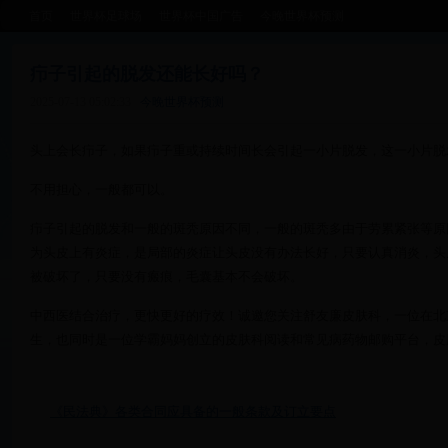
首页
世界杯足球场
世界杯中国广告
今晚世界杯预测
疖子引起的脱发还能长好吗？
2025-07-13 05:02:33
今晚世界杯预测
头上会长疖子，如果疖子重或持续时间长会引起一小片脱发，这一小片脱
不用担心，一般都可以。
疖子引起的脱发和一般的斑秃原因不同，一般的斑秃多由于劳累紧张等原
为头皮上有炎症，是局部的炎症让头皮没有办法长好，只要认真消炎，头
被破坏了，只要没有瘢痕，毛囊基本不会破坏。
中西医结合治疗，更快更好的疗效！诚邀您关注舒友廉皮肤科，一位在北
生，也同时是一位学霸妈妈创立的皮肤科阅读和常见病药物邮购平台，皮
《民法典》各类合同应具备的一般条款及订立要点