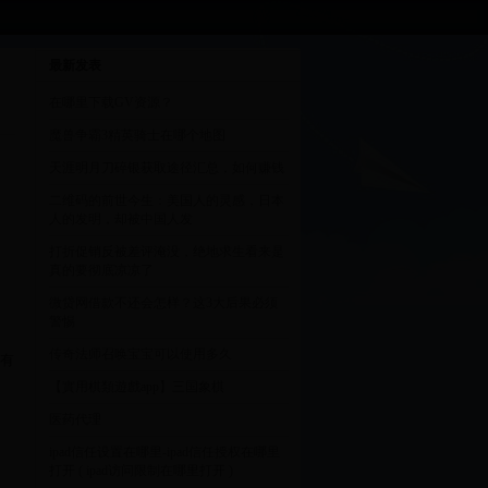
最新发表
在哪里下载GV资源？
魔兽争霸3精英骑士在哪个地图
天涯明月刀碎银获取途径汇总，如何赚钱
二维码的前世今生：美国人的灵感，日本
人的发明，却被中国人发
打折促销反被差评淹没，绝地求生看来是
真的要彻底凉凉了
微贷网借款不还会怎样？这3大后果必须
警惕
传奇法师召唤宝宝可以使用多久
只有
【實用棋類遊戲app】三国象棋
医药代理
ipad信任设置在哪里-ipad信任授权在哪里
打开 ( ipad访问限制在哪里打开 )