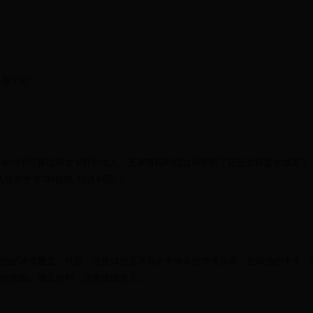
看下吧!
PVP,可嫌战场太卡野外没人，无奈苦闷纠结过后想到了还是去联盟主城算了.
入铁炉堡有2种路线..地铁和正门..
被皑皑冰雪覆盖。可是，这座城池是冰与火齐奏出的华美乐章。在城池的中央，
断的热能。曾几何时，这里热闹非凡。