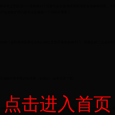
】魔兽世界之所以是一个世界就在于玩家可以在游戏里面发现很多有趣的场景。大
知不知道铁炉堡内部其实还藏着一个旧铁炉堡呢？
它的第一道防线便是那结实的山体以及其厚重的铁铸大门。即便是第二次战争时
铜须矮人主城铁炉堡平民区场景图，让我们一起来欣赏下吧。
点击进入首页
安静......冬天爷爷走了但大学依旧彩灯已被摘下地精商人也离开了我走进一