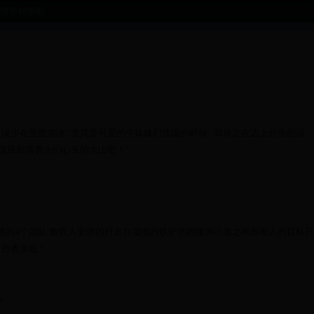
晚世界杯预测
少在里面游泳``尤其是可爱的牛妹妹们洗澡的时候...我肯定在边上钓鱼的说..
堡这座部落勇士们心头的大山吧！”
律的4个团队`数百人安静的行走在湿地到铁炉堡的隧洞小道之间所有人的目标
！丹奥加兹！
了