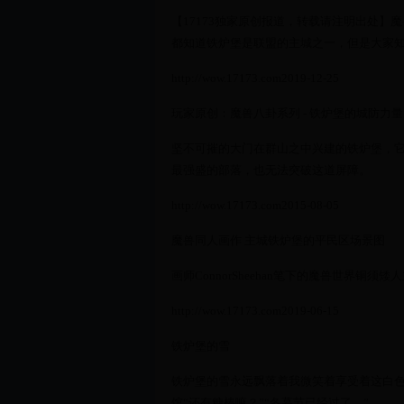
【17173独家原创报道，转载请注明出处
都知道铁炉堡是联盟的主城之一，但是大家
http://wow.17173.com2019-12-25
玩家原创：魔兽八卦系列 - 铁炉堡的城防力量
坚不可摧的大门在群山之中兴建的铁炉堡，
最强盛的部落，也无法突破这道屏障。
http://wow.17173.com2015-08-05
魔兽同人画作 主城铁炉堡的平民区场景图
画师ConnorSheehan笔下的魔兽世界
http://wow.17173.com2019-06-15
铁炉堡的雪
铁炉堡的雪永远飘落着我微笑着享受着这白色的
馆“还有糖棒嘛？”“冬幕节已经过了。”