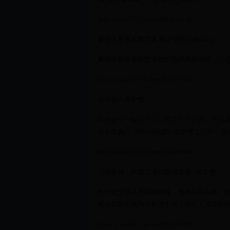
http://wow.17173.com2008-01-16
魔兽世界像素图艺术 铁炉堡和奥格瑞玛
魔兽世界像素图艺术铁炉堡和奥格瑞玛，一起
http://wow.17173.com2019-03-31
如何进入铁炉堡
玩台服有一段日子了，练了个小法师，平日喜欢
过多次跑尸..现归纳出进出铁炉堡之心得....进
http://wow.17173.com2009-08-04
玩家原创：跨越艾泽拉斯的足迹 - 铁炉堡
铁炉堡是矮人帝国的都城，她身在半山腰，
热火红的容颜为这座雪中城市提供了源源不
http://wow.17173.com2015-03-06