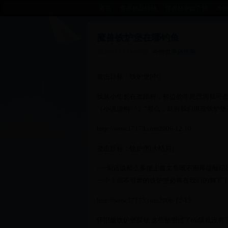
首页
世界杯足球场
世界杯中国广告
今
魔兽铁炉堡在哪钓鱼
2026-01-15 14:46:02
今晚世界杯预测
攻击目标：铁炉堡[中]
我从小生长在血蹄村，村边的牛尾巴河我可是没
（小说虚构^.^）“那么，就叫我们进攻铁炉
http://wow.17173.com2006-12-10
攻击目标：铁炉堡[大结局]
^一句话说那么多接上篇文章哦不用再提醒纪
一个！高不可攀的铁炉堡必将在我们的脚下
http://wow.17173.com2006-12-13
怀旧服铁炉堡探秘 这些秘密过了60级就没有