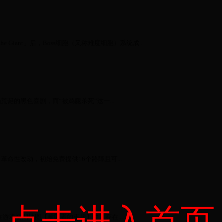
the Giant」后，Boss细胞（又称难度细胞）系统成...
诞的黑色喜剧，而“被鸡腿杀死”这一...
命性改动，初始免费提供16个路障且可...
点击进入首页
游戏初期地图【被囚者的牢房】中，存在...