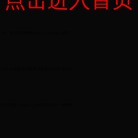
览
中，变异是提升角色战斗力的核心系统，...
学
以其高密度的毒雾与密集的虫群成为无...
亡陷阱》的四人合作模式如同一场精密...