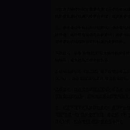
首次进入钟楼的玩家需重点关注三个战略区
线的视觉盲区或高风险平台末端，建议携带"
二、藏匿点位全解析与获取路线1. 中央齿
跳抵达。此处暗格被动态齿轮遮挡，建议在齿
避巡逻的机械蜘蛛与定时触发的尖刺陷阱。
实战技巧：装备"蜘蛛符文"可大幅降低操作
蝙蝠群，避免跳跃过程中被击落。
2. 机械塔楼钥匙（第二把）藏于左侧塔楼
深5%），推荐使用"夜视变异"增强视觉辨
路线优化：建议优先清理该区域的斩杀者（Sl
获取窗口期仅8秒，超时将激活全层警报装置
三、动态环境下的高阶获取策略1. 悬浮平
遵循"三显一隐"规律交替出现，需记忆0.8秒
体化时机，配合"翻滚-跳跃"复合指令冲刺。