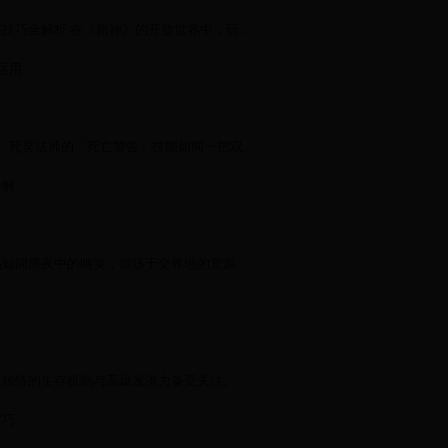
巧全解析 在《原神》的开放世界中，玩...
运用
死灵法师的「死亡警告」技能如同一把双...
详解
同黑夜中的幽灵，游荡于交界地的荒原...
特的生存机制与高爆发潜力备受关注。...
技巧