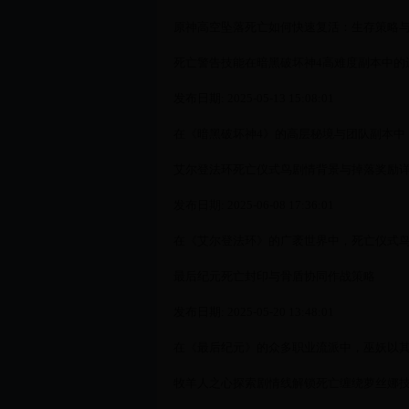
原神高空坠落死亡如何快速复活：生存策略与技
死亡警告技能在暗黑破坏神4高难度副本中的
发布日期: 2025-05-13 15:08:01
在《暗黑破坏神4》的高层秘境与团队副本中，
艾尔登法环死亡仪式鸟剧情背景与掉落奖励
发布日期: 2025-06-08 17:36:01
在《艾尔登法环》的广袤世界中，死亡仪式鸟如
最后纪元死亡封印与骨盾协同作战策略
发布日期: 2025-05-20 13:48:01
在《最后纪元》的众多职业流派中，巫妖以其独
牧羊人之心探索剧情线解锁死亡缠绕萝丝娜