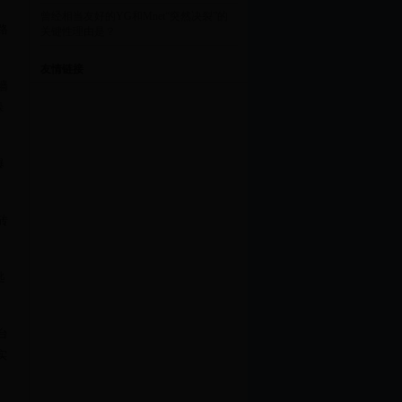
曾经相当友好的YG和Mnet“突然决裂”的
路
关键性理由是？
友情链接
墙
躲
爆
砖
匙
台
实