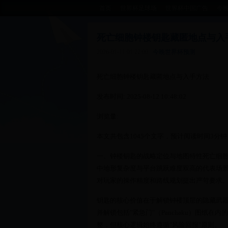
首页
世界杯足球场
世界杯中国广告
今
死亡细胞钟楼钥匙藏匿地点与入
2026-01-11 01:22:00
今晚世界杯预测
死亡细胞钟楼钥匙藏匿地点与入手方法
发布时间: 2025-08-12 10:48:02
浏览量:
本文共包含1045个文字，预计阅读时间3分钟
一、钟楼钥匙的战略定位与地图特性死亡细胞的钟
中地形复杂度与平台跳跃难度双高的代表场
对玩家的操作精度和路线规划提出严苛要求
钥匙的核心价值在于解锁钟楼顶层的隐藏武器
并解锁包括"紧急门"（Panchaku）图纸
整，但核心逻辑始终遵循"风险回报"原则。