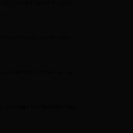
细胞》中极具辨识度的稀有装束，黄金皮...
详解
挡兽人前进的屏障，更是构建战术体系...
级评分"被视为技术实力的终极认证。专家...
死亡甲虫以其独特的群体仇恨机制成为玩家探索途中...