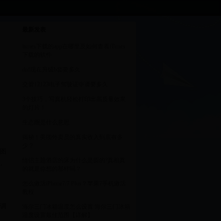
最新发表
itunes下载的app在哪里及如何查看iTunes
下载的软件
dnf现在升级b套要多久
交管12123电子驾驶证申请要多久
3个技巧，写真机轻松打印出高质量效果
的灯片！
生态圈是什么意思
揭秘！美团外卖员的真实收入到底有多
少？
地图
情侣主题酒店的床为什么是圆的?真相真
，
的就是你想的那样吗？
怎么激活iPhone7/7 Plus？苹果7手机激活
教程
，
态调
海尔三门冰箱温度怎么设置 海尔三门冰箱
温度设置最佳范围【详解】