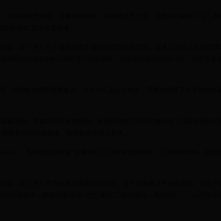
域：中央齿轮传动轴、左侧机械塔楼、右侧悬浮平台链。钥匙往往藏匿于这三条
探险家符文"提升探索效率。
轮轴钥匙（第一把）位于地图垂直中轴的巨型齿轮组顶部，需通过连续三次精准弹
轮顺时针转至9点钟方向时进行冲刺跳跃。此钥匙获取耗时约12秒，但需注意
难度，利用蛛丝滞空调整落点。若在1BC及以上难度，需预先清理下方平台的自
三层隐藏墙内，需破坏特定砖块触发。此处砖块纹理呈现轻微色差（浅灰色调比邻
识。获取后立即后撤翻滚，躲避触发的落石机关。
asher），利用其位移技能"血腥冲刺"可直接穿透隐藏墙，节省破墙时间。此钥
。
台链钥匙（第三把）作为全图难度最高的钥匙，位于右侧悬浮平台链末端。此处平
/次的闪烁频率。建议采用"观察-记忆-速冲"三段式操作：预判第4、7、11号平台