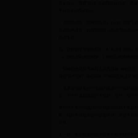
装备组合：携带"瞬移"可实现定点传送，规避
平台提前消失的BUG。
2. 诅咒箱钥匙（隐藏第四把）在4BC难度
激活隐藏通道，此钥匙携带10层诅咒但必出
区域毒雾。
四、容错管理与资源配比1. 时间成本控制三
0:45秒抵达中央齿轮轴、1:30秒完成塔楼
2. 装备优先级排序推荐主武器选择"钢铁意
组合"延长治疗+弹药回收"可将钥匙战生存率提
3. 速通与全收集的平衡追求速通时仅需获取
暴，用于快速清除高台手集群。记住：第三把
掌控时序者主宰战场钟楼钥匙的获取本质是
略，玩家不仅能高效突破该区域，更能为后
契机。
上一篇：死亡细胞第四关通关攻略与技巧分