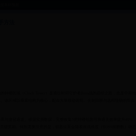
晚世界杯预测
手方法
楼区域（Clock Tower）是通往时间守护者Boss战的必经之路，也是中期
景。该区域以垂直结构为核心，配合大量移动齿轮、尖刺陷阱与远程怪物的组合
。
库与捷径通道。根据实测数据，完整收集3把钟楼钥匙可将通关效率提升40%
在内的关键奖励。特别需要注意的是，钥匙位置会随着游戏难度（BOSS细胞数）动