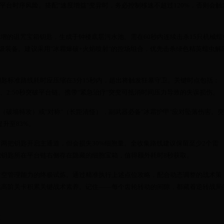
平台时序风险。搭配"速度增益"变异时，务必控制移速不超过120%，否则会触
下新增的诅咒宝箱钥匙，生成于钟楼底层污水池。需在60秒内连续击杀15只机械蠕
S级装备。建议采用"冰霜爆破+火焰喷射"的控场组合，优先击杀绿色精英蠕虫解
钥匙标准路线耗时应压缩在3分15秒内，超出将触发狂暴守卫。关键时点包括：
破墙、2:50秒突破平台链。携带"紧急治疗"突变可抵消时间压力导致的失误损伤。
志"（破墙特攻）或"对称"（长距清怪），副武器必备"冰霜护甲"应对坠落伤害。
升至83%。
前两把钥匙开启主通道，但会损失30%细胞量。全收集路线建议保留至少2个雷
钥匙所在平台链右侧存在隐藏的细胞宝箱，值得额外耗时8秒获取。
时空管理能力的终极试炼。通过精准执行上述点位攻略，配合动态调整的战术策
续高阶关卡积累关键战术素养。记住——每个齿轮转动的间隙，都藏着逆转战局
享