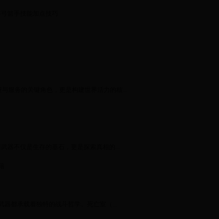
与弓箭手技能加点技巧
资与服务的关键角色，更是构建世界活力的核...
器不仅是生存的基石，更是探索真相的...
籍
器都承载着独特的战斗哲学。死亡室（...