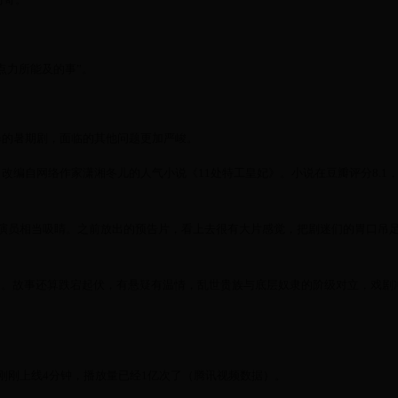
点力所能及的事”。
爆的暑期剧，面临的其他问题更加严峻。
改编自网络作家潇湘冬儿的人气小说《11处特工皇妃》。小说在豆瓣评分8.1
演员相当吸睛。之前放出的预告片，看上去很有大片感觉，把剧迷们的胃口吊
题。故事还算跌宕起伏，有悬疑有温情，乱世贵族与底层奴隶的阶级对立，戏剧
刚刚上线4分钟，播放量已经1亿次了（腾讯视频数据）。