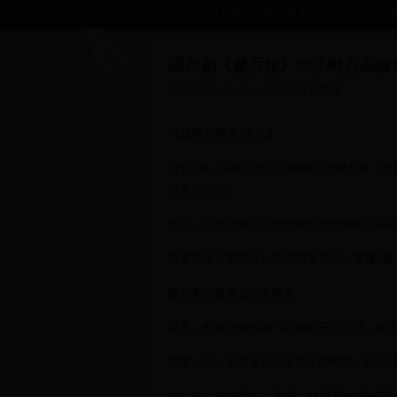
首页
世界杯足球场
世界杯中国广告
今
国产剧《楚乔传》36小时点击破
2025-06-11 22:49:44
今晚世界杯预测
【观察者网 文/大水】
6日凌晨，前期宣传、口碑极佳的IP大剧《楚
待发的粉丝。
然而，这部号称是大型女性励志传奇的古装
林更新在《楚乔传》里饰演宇文玥，首播2集
图片来自微博主@穿帮君
毕竟，他在去年的戏《武神赵子龙》里，就
更早一些，他甚至还不是男主的时候，就已
2011年《步步惊心》剧照，林更新饰演十四