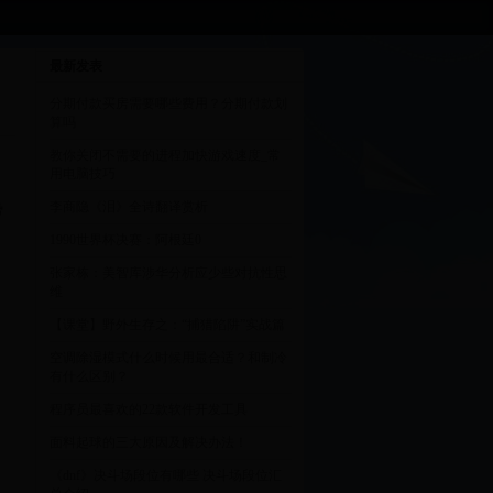
最新发表
分期付款买房需要哪些费用？分期付款划
算吗
教你关闭不需要的进程加快游戏速度_常
用电脑技巧
李商隐《泪》全诗翻译赏析
势
1990世界杯决赛：阿根廷0
张家栋：美智库涉华分析应少些对抗性思
维
【课堂】野外生存之：“捕猎陷阱”实战篇
空调除湿模式什么时候用最合适？和制冷
有什么区别？
程序员最喜欢的22款软件开发工具
面料起球的三大原因及解决办法！
《dnf》决斗场段位有哪些 决斗场段位汇