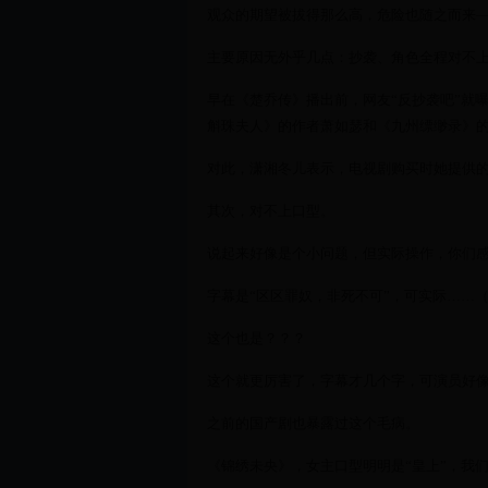
观众的期望被拔得那么高，危险也随之而来
主要原因无外乎几点：抄袭、角色全程对不
早在《楚乔传》播出前，网友“反抄袭吧”就
斛珠夫人》的作者萧如瑟和《九州缥缈录》
对此，潇湘冬儿表示，电视剧购买时她提供
其次，对不上口型。
说起来好像是个小问题，但实际操作，你们
字幕是“区区罪奴，非死不可”，可实际……
这个也是？？？
这个就更厉害了，字幕才几个字，可演员好
之前的国产剧也暴露过这个毛病。
《锦绣未央》，女主口型明明是“皇上”，我