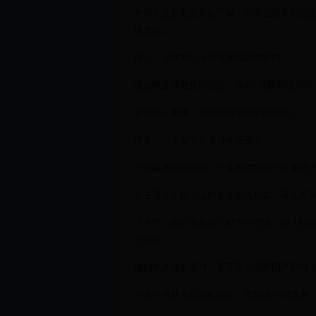
大部分是后期配音改了词，然而主演拿到的
尴尬么……
最后，是网友们无法选择原谅的抠图。
看在狼还算逼真的份上，特效5毛我可以原谅
狼群和人厮杀、沙漠猎场的抠个图就算了。
可是，一个被子也值得你抠图？
一片森林你找不到，一棵树你也找不出来吗
女主落水失忆，这种放在预告片第一幕的重
上半年，国产古装剧《孤芳不自赏》因为抠图
的吐槽。
血的教训摆在眼前，还不足以震醒国产剧吗
不要再说什么后期时间紧、实拍达不到效果