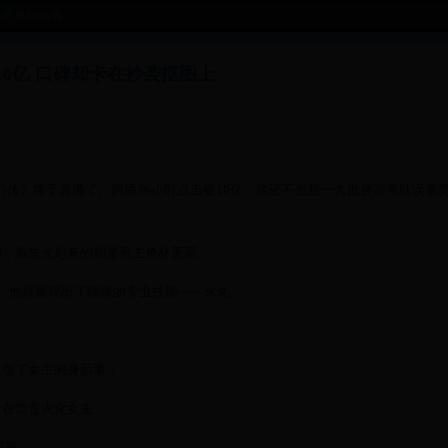
晚世界杯预测
10亿 口碑却卡在抄袭抠图上
乔传》终于首播了。网播36小时点击破10亿，这还不包括一大批被高考耽误蓄
剧，最先火起来的却是男主角林更新。
，他就展现出了隐藏的专业技能——火化。
承包了女主的身后事：
经在负责火化女主：
阿哥。