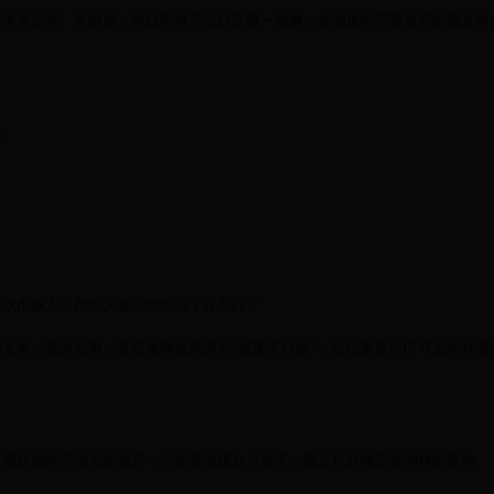
剧本并没有。关键是，你口型对不上好歹藏一藏嘛，你知道特写慢放看的观众有
：
？
头戏用假人？用假人就别给特写了行不行？
太多，恶评如潮，甚至被网友戏谑为“抠图不自赏”，论坛里至今仍可见到对该
？
，观众能给予适当的包容，但你要把观众当傻子，观众也只能还你同样的眼神。