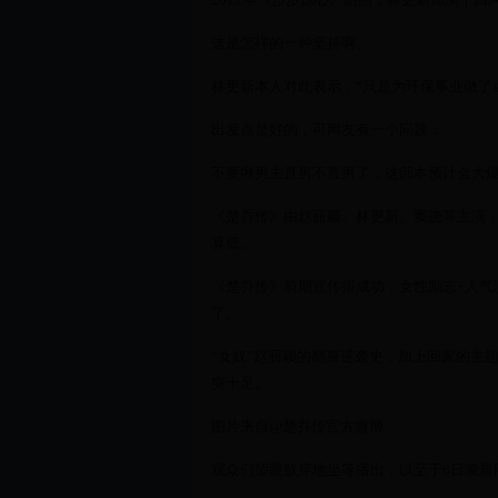
这是怎样的一种坚持啊。
林更新本人对此表示，“只是为环保事业做了
出发点是好的，可网友有一个问题：
不要揪男主直男不直男了，这部本预计会大
《楚乔传》由赵丽颖、林更新、窦骁等主演，
算低。
《楚乔传》前期宣传很成功，女性励志+人气
了。
“女奴”赵丽颖的翻身逆袭史，加上回家的主
突十足。
图片来自@楚乔传官方微博
观众们望眼欲穿地坐等播出，以至于6日凌晨