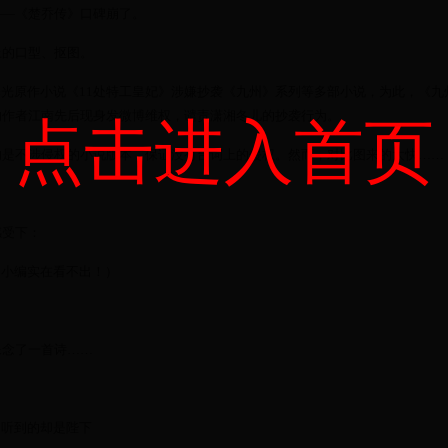
——《楚乔传》口碑崩了。
上的口型、抠图。
曝光原作小说《11处特工皇妃》涉嫌抄袭《九州》系列等多部小说，为此，《九
的作者江南先后现身发微博维权，谴责潇湘冬儿的抄袭行为。
点击进入首页
的是不涉侵权的小说版本，保证没有台词上的侵权。然而，对比图来的太快……
感受下：
（小编实在看不出！）
像念了一首诗……
们听到的却是陛下