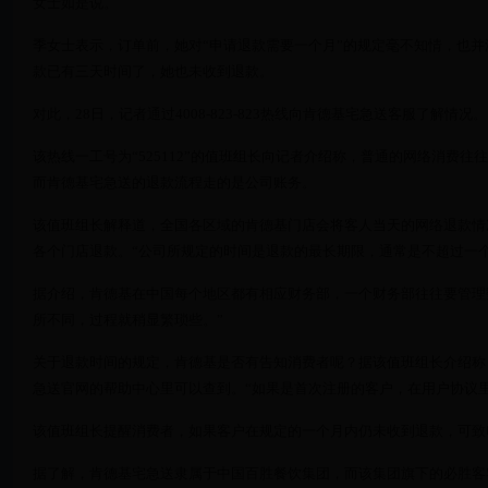
女士如是说。
季女士表示，订单前，她对“申请退款需要一个月”的规定毫不知情，也
款已有三天时间了，她也未收到退款。
对此，28日，记者通过4008-823-823热线向肯德基宅急送客服了解情况。
该热线一工号为“525112”的值班组长向记者介绍称，普通的网络消费
而肯德基宅急送的退款流程走的是公司账务。
该值班组长解释道，全国各区域的肯德基门店会将客人当天的网络退款情
各个门店退款。“公司所规定的时间是退款的最长期限，通常是不超过一个
据介绍，肯德基在中国每个地区都有相应财务部，一个财务部往往要管理
所不同，过程就稍显繁琐些。”
关于退款时间的规定，肯德基是否有告知消费者呢？据该值班组长介绍称
急送官网的帮助中心里可以查到。“如果是首次注册的客户，在用户协议
该值班组长提醒消费者，如果客户在规定的一个月内仍未收到退款，可致电
据了解，肯德基宅急送隶属于中国百胜餐饮集团，而该集团旗下的必胜客