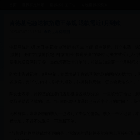
首页
世界杯足球场
世界杯中国广告
今晚世界杯预测
肯德基宅急送被指霸王条规 退款需近1月到账
2025-07-07 23:15:54
今晚世界杯预测
中新网杭州8月28日电(记者 赵晔娇 实习生 肖娜)轻点鼠标、打个电话
[微博]、必胜客[微博]宅急送[微博]等“快递美食”的网络订餐方式受到
基宅急送官网订了餐，当她想要取消订单时，却被告知需要一个月时间才
陈女士告诉记者，8月中旬，她因填错了肯德基宅急送的网络送餐地址，
客服说，要1个月内才可以收到退款，我觉得很奇怪，怎么会要这么久。”
陈女士表示，肯德基的送餐门店是根据区域划分的，一旦填错了地址，意
要取消错误区域的订单。“目前距离申请退款已有近半个月的时间了，我仍
无独有偶，常常网购的季女士也遇到了类似的情况。季女士告诉记者，本
餐地址，不得不先退单，再重新下单。
“与普通购物网站截然不同的是，宅急送的退款并不能在网上直接申请，