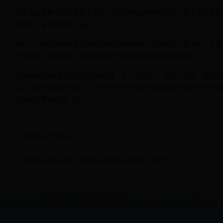
记者在必胜客宅急送官网上看到，在该网站的帮助中心里，网上支付退款流
同规定，退款期通常不超过一个月。”
对此，中国电子商务研究中心高级分析师张周平告诉记者，据了解，目前
一般来说，电商企业可根据自身的企业状况来调整相应退款期限。
“这样的规定略有些霸王条款的意味，不太人性化。”张周平表示，虽然
说，其退款周期不会这么长，即便是一部分电商企业在退款过程中有适当
才能给消费者退钱。(完)
哪里卖二手域名
奇迹mu狼有几种，奇迹mu黑狼耐久掉到多少修啊
Copyright © 2022 世界杯淘汰赛_高山滑雪世界杯 - fuyilan.com All Rights Reserved. Po