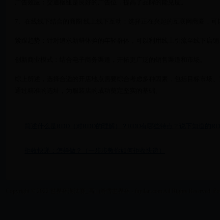
广告效应：交通枢纽是良好的广告位，提高了品牌的能见度。
7、在线线下结合的商圈 线上线下互动：选择正在兴起的互联网商圈，可
紧跟趋势：针对追求新鲜体验的年轻群体，可以利用线上引流至线下店铺
创新商业模式：结合电子商务渠道，开拓更广泛的销售渠道和市场。
综上所述，选择合适的开店地点需要综合考虑多种因素，包括目标市场、
通过精准的选址，为服装店的成功奠定坚实的基础。
简述什么是RDD（对RDD的理解）？RDD有哪些特点？说下知道的RD
拒收快递：怎样做？（一步步教你如何拒收快递）
Copyright © 2022 世界杯淘汰赛_高山滑雪世界杯 - fuyilan.com All Rights Reserved. Po