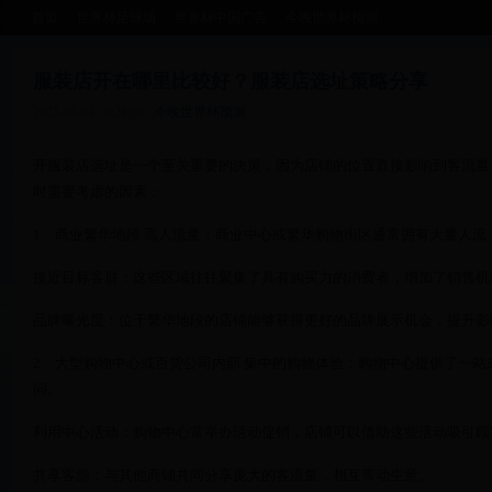
首页
世界杯足球场
世界杯中国广告
今晚世界杯预测
服装店开在哪里比较好？服装店选址策略分享
2025-06-05 16:24:19
今晚世界杯预测
开服装店选址是一个至关重要的决策，因为店铺的位置直接影响到客流量
时需要考虑的因素：
1、商业繁华地段 高人流量：商业中心或繁华购物街区通常拥有大量人流
接近目标客群：这些区域往往聚集了具有购买力的消费者，增加了销售机
品牌曝光度：位于繁华地段的店铺能够获得更好的品牌展示机会，提升影
2、大型购物中心或百货公司内部 集中的购物体验：购物中心提供了一
问。
利用中心活动：购物中心常举办活动促销，店铺可以借助这些活动吸引顾
共享客源：与其他商铺共同分享庞大的客流量，相互带动生意。