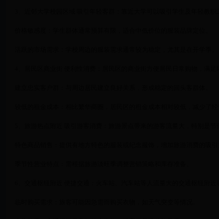
3、近邻大学校园区域 吸引年轻客群：靠近大学可以吸引学生及年轻教职
价格敏感度：学生群体通常预算有限，适合中低价位的服装品牌定位。
活跃的市场需求：学校周边的服装需求通常较为稳定，尤其是在开学季。
4、居民区商业街 便利性消费：居民区的商业街方便居民日常购物，满足
建立忠实客户群：与周边居民建立良好关系，形成稳定的回头客群体。
较低的租金成本：相比繁华商圈，居民区的租金成本相对较低，减少了经
5、旅游热点附近 吸引游客消费：旅游景点带来的游客流量大，特别是节
特色商品销售：提供有地方特色的服装或纪念服饰，增加旅游消费的吸引
季节性营业特点：需根据旅游淡旺季调整营销策略和库存准备。
6、交通枢纽附近 便捷交通：火车站、汽车站等人流量大的交通枢纽附近
临时购买需求：旅客可能因急需而购买衣物，如天气突变等情况。