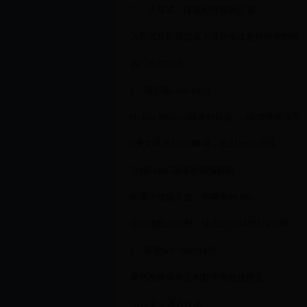
二、入耳式：降噪和音质的王者
入耳式耳机通过深入耳道形成更好的密封性
热门机型对比：
1、漫步者Lolli Pro 5
Hi-Res Wireless双金标认证，-48dB降噪深度
3麦克风阵列+AI降噪，抗21km/h强风
支持LDAC高清音频编解码
银离子抗菌耳套，抑菌率99.9%
综合续航21小时，快充15分钟用170分钟
2、索尼WF-1000XM5
新开发驱动单元和数字音频处理器
AKG专业调音技术