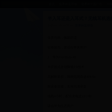
首页
世界杯足球场
世界杯中国广告
今
半入耳还是入耳式？无线耳机选
2026-01-18 10:55:14
世界杯足球场
音质均衡，佩戴舒适
价格较高，更适合苹果用户
3、华为FreeBuds 4E
半开放式主动降噪2.0技术
高解析音质，频响范围高达40kHz
双设备连接，支持高清录音
续航4小时，配合充电盒22小时
适合华为生态用户