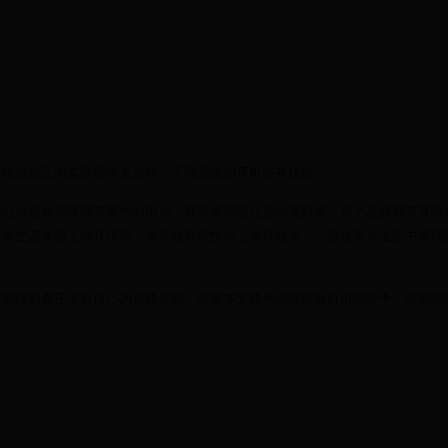
应根据自己的实际需求来选择。不同形态的耳机各有优劣：
适合对音质和降噪有要求的用户，耳夹式则适合运动爱好者。每个品牌都有其特
果在生态体验上独具优势，索尼在音质技术上保持领先，三星在安卓生态中表现
才能找到真正适合自己的无线耳机。希望本文能为您提供有价值的参考，帮助您