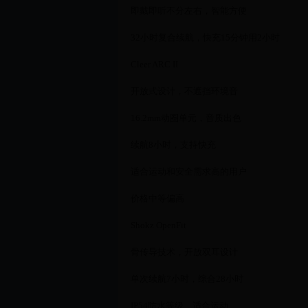
即戴即听不分左右，智能方便
32小时复合续航，快充15分钟用2小时
Cleer ARC II
开放式设计，不遮挡环境音
16.2mm动圈单元，音质出色
续航8小时，支持快充
适合运动和安全需求高的用户
价格中等偏高
Shokz OpenFit
骨传导技术，开放双耳设计
单次续航7小时，综合28小时
IP54防水等级，适合运动