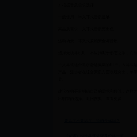
3. 根据音质需求选择
一般使用：半入耳式音质足够
高品质需求：入耳式音质更出色
运动场景：耳夹式兼顾安全与音质
选择无线耳机时，不应拘泥于形态之争，而
半入耳式适合追求舒适佩戴的用户，入耳式
产品，漫步者在综合素质方面表现突出，苹
异。
建议在购买前明确自己的需求和预算，这样
出明智的选择。返回搜狐，查看更多
要风度不要温度，说的是你吗？
《光遇》蜘蛛斗篷外观及价格一览