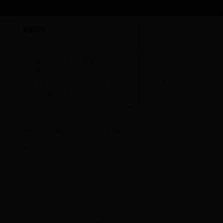
最新发表
味甘是什么意思
床边铺地毯有必要吗？傻傻不知道，听了
老保姆的话终于明白了
澎湃：史上最弱国足不配世界杯，但中国
足球接近触底反弹
垂垂老矣，一代人的回忆，Adobe Flash 寿
命将尽
苹果6拍照模糊怎么设置的介绍【详解】
魔力的解释
口字旁加一个定是念什么字
三支国际篮坛劲旅抵达广东，五轮挑战广
东全运男篮
新天龙八部怀旧服九大门派详细打造攻略-
-武当篇