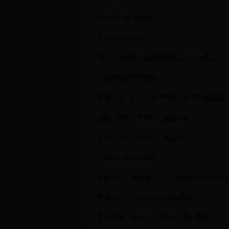
通话降噪效果良好
适合运动爱好者
四、选购指南：如何选择适合自己的耳机？
1. 根据使用场景选择
日常办公、学习：半入耳式，舒适无感佩戴
通勤、旅行：入耳式，深度降噪
运动、户外：耳夹式，稳固安全
2. 根据设备生态选择
安卓用户：漫步者、三星、索尼都是不错的
苹果用户：AirPods系列体验最佳
华为用户：FreeBuds系列生态体验更好