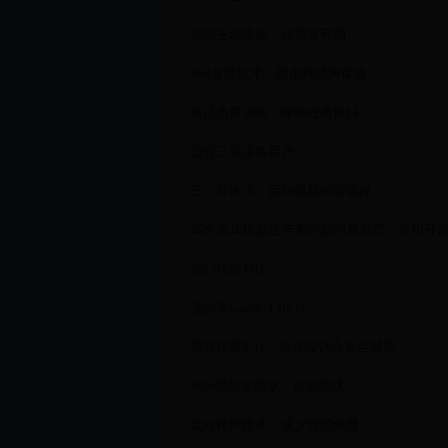
智能主动降噪，环境音可调
360音频技术，提供环绕声体验
通话质量清晰，降噪效果良好
适合三星设备用户
三、耳夹式：运动佩戴的新选择
耳夹式耳机是近年来兴起的新形态，采用开
热门机型对比：
漫步者Comfo Clip Q
单耳仅重5.4g，高弹镍钛合金丝材质
IP56级防尘防水，运动无忧
定向传声技术，减少音源外泄