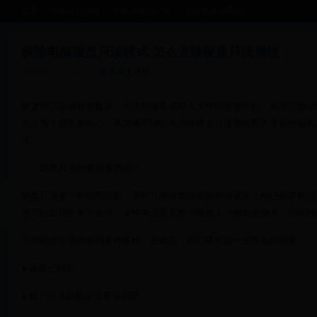
首页
世界杯足球场
世界杯中国广告
今晚世界杯预测
解除电脑磁盘只读模式 怎么去除硬盘只读属性
2025-08-12 11:26:27
世界杯足球场
硬盘可以存储许多数据，当您想修改或写入文件到硬盘中时，发现只能读
怎么办？请不要担心，本文将围绕如何去除硬盘只读属性而不丢失数据的
法。
一、硬盘只读的原因有哪些？
硬盘只读是一种权限限制，用户只能读取或复制存储设备上的已保存数据
态可以出现在单个文件，文件夹或甚至整个磁盘上（例如存储卡，USB
导致硬盘只读的原因多种多样。在这里，我们将列出一些常见的原因：
● 设备已锁定
● 账户对当前硬盘没有写权限