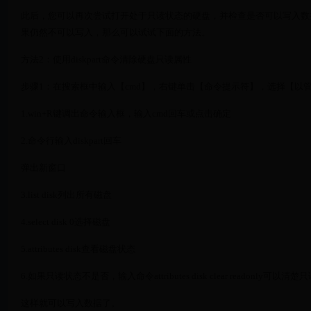
此后，您可以再次尝试打开处于只读状态的硬盘，并检查是否可以写入数
果仍然不可以写入，那么可以试试下面的方法。
方法2：使用diskpart命令清除硬盘只读属性
步骤1：在搜索框中输入【cmd】，右键单击【命令提示符】，选择【以
1.win+R键调出命令输入框，输入cmd回车或点击确定
2.命令行输入diskpart回车
弹出新窗口
3.list disk列出所有磁盘
4.select disk 0选择磁盘
5.attributes disk查看磁盘状态
6.如果只读状态不是否，输入命令attributes disk clear readonly可以清
这样就可以写入数据了。