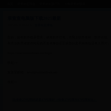
首页
世界杯足球场
世界杯中国广告
今晚世界杯预测
亲查查电脑版下载2025最新
2025-05-18 05:04:54
世界杯足球场
您好，如有软件收录需求，请将软件打包，并附上软件名称、软件介绍、软
有营业执照请提供对应的开发者身份证正反面以及手持身份证本人照片）
https://user.onlinedown.net/login
收起>>
发送至邮箱：news@onlinedown.net
收起>>
玩传奇27代理好还是47代理好（传奇27代理与47代理对比）