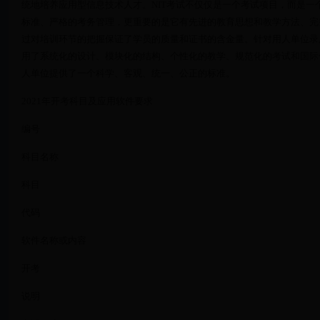
统地培养应用型信息技术人才。NIT考试不仅仅是一个考试项目，而是
标准、严格的考务管理，更重要的是它有先进的教育思想和教学方法、完
过对培训环节的把握保证了学员的质量和证书的含金量。针对用人单位录
用了系统化的设计、模块化的结构、个性化的教学、规范化的考试和国际
人单位提供了一个科学、客观、统一、公正的标准。
2021年开考科目及应用软件要求
编号
科目名称
科目
代码
软件名称或内容
开考
说明