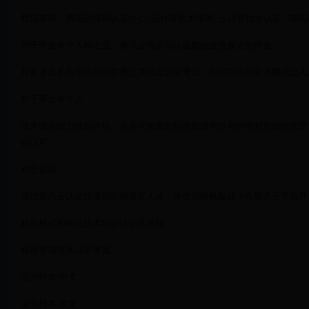
数据来源：腾讯云培训认证中心_云计算技术培训_云计算技术认证 - 腾
对于开发者个人和企业，腾讯云培训与认证都能提供极大的价值。
开发者若参与系统培训并通过腾讯云认证考试，您的简历可录入腾讯云人
对于开发者个人
技术综合能力得到评估，具有可衡量的标准就业单位与同事对您的信任度
的认可
对于企业
通过腾讯云认证快速识别和鉴定人才，降低招聘风险减少在腾讯云平台开
标阶梯式的岗位技术培训认证体系题
标题专项技术认证考试
证书样本-中文
证书样本-英文