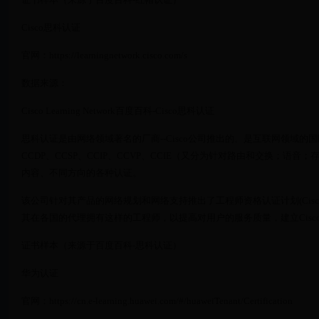
Cisco思科认证
官网：https://learningnetwork.cisco.com/s
数据来源：
Cisco Learning Network百度百科-Cisco思科认证
思科认证是由网络领域著名的厂商--Cisco公司推出的。是互联网领域的国
CCDP、CCSP、CCIP、CCVP、CCIE（又分为针对路由和交换；
内容、不同方向的各种认证。
该公司针对其产品的网络规划和网络支持推出了工程师资格认证计划(Cisco Career C
其在各国的代理拥有这样的工程师，以提高对用户的服务质量，建立Cis
证书样本（来源于百度百科-思科认证）
华为认证
官网：https://cn.e-learning.huawei.com/#/huaweiTenant/Certification