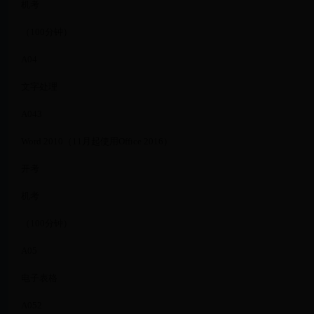
机考
（100分钟）
A04
文字处理
A043
Word 2010（11月起使用Office 2016）
开考
机考
（100分钟）
A05
电子表格
A052