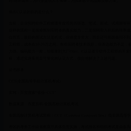
聘/培养成本，为行业提供人才储备，为国家数字化战略贡献力量。
推出C认证的目的是什么？
当前，企业招聘软件工程师通常按照简历筛选、笔试、面试、试用期等环
这样的流程一是很难甄别应聘者的真实能力，二是招聘和入职后的培养成
位而言，最好的面试方法是机试，但难度非常大，而且还可能面临招不到
工程师，成本在10-20万之间。有些应聘者技术很好，但表达能力不足
力强、编码能力一般，却能拿到大厂Offer。C认证基于软件工程师的开
标，通过实施客观且可量化的认证方式，很好地解决了上述问题。
证书样本
CCT(全国高等学校计算机考试)
官网：百度搜索“省份+CCT”
数据来源：百度百科-全国高校计算机考试
全国高校计算机考试简称：CCT（Common Computer Test）指全
考区的考务工作由省教育厅具体负责实施，考试报名和组织考试是由各高