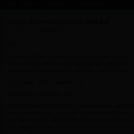
首页
世界杯足球场
世界杯中国广告
今晚世界杯预测
[汇总]计算机专业相关证书大全（持续更新...）
2025-09-28 23:39:46
世界杯中国广告
声明
所有数据来源于网络，每个证书数据来源会附在小节标题后。文章内容仅
对于各证书含金量不做评价。证书排序按照收集的顺序，没有任何排名。
各种错误和不足，如内容有任何问题，请私信通知，核实后会及时修改。
- 最近一次更新：2023/1/26 目前收录：18种
- 第一次更新：2021/8/26 收录：11种
类型证书主办单位简介国内认证NCRE（全国计算机等级考试）教育部
技术与软件专业技术资格（水平）考试）工业和信息化部教育与考试中心
心）初级、中级、高级，每级有不同科目通信专业技术人员职业水平初级
考试）教育部教育考试院分不同科目CCT(全国高等学校计算机考试)各