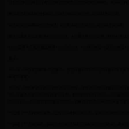
71120分钟371科目71考试合格四级网络工程师4190分钟401、403获得
数据库工程师4290分钟401、404获得科目36证书，科目42考试合格
信息安全工程师4490分钟401、403获得科目38证书，科目44考试合格
嵌入式系统开发工程师4590分钟401、402获得科目39证书，科目45考试
Linux应用与开发开发工程师4690分钟401、402获得科目71证书，科目4
其中：
**一级：**操作技能级/信息素养。考核计算机基础知识及计算机基本操作
全素质教育。
**二级：**程序设计/办公软件高级应用级。考核内容包括计算机语言
言，可选类别有高级语言程序设计类、数据库程序设计类等；二级还包括
知识及Office办公软件的高级应用能力，能够在实际办公环境中开展具体
**三级：**工程师预备级。三级证书考核面向应用、面向职业的岗位专
**四级：**工程师级。四级证书面向已持有三级相关证书的考生，考核