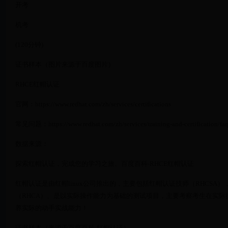
开考
机考
(120分钟)
证书样本（图片来源于百度图片）
RHCE红帽认证
官网：https://www.redhat.com/zh/services/certifications
常见问题：https://www.redhat.com/zh/services/training-and-certification/fa
数据来源：
探索红帽认证，完成您的学习之旅。百度百科-RHCE红帽认证
红帽认证是由红帽linux公司推出的，主要包括红帽认证技师（RHCSA
（RHCA）。是以实际操作能力为基础的测试项目，主要考察考生在实
养实际的动手实战能力！
证书样本（来源于百度百科-红帽认证）