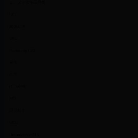
二、设计软件应用类
B01
图像处理
B013
Photoshop CS3
开考
机考
(100分钟)
B02
网页制作
B023
Dreamweaver MX