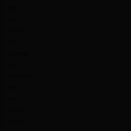
开考
机考
(100分钟)
B07
计算机绘图
B075
AutoCAD 2007
开考
机考
(120分钟)
专业科目