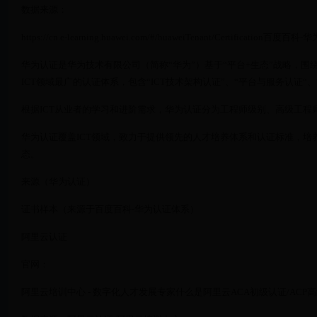
数据来源：
https://cn.e-learning.huawei.com/#/huaweiTenant/Certification百度百科
华为认证是华为技术有限公司（简称“华为”）基于“平台+生态”战略，围绕
ICT领域最广的认证体系，包含“ICT技术架构认证”、“平台与服务认证“、
根据ICT从业者的学习和进阶需求，华为认证分为工程师级别、高级工程
华为认证覆盖ICT领域，致力于提供领先的人才培养体系和认证标准，培养
态。
来源（华为认证）
证书样本（来源于百度百科-华为认证体系）
阿里云认证
官网：
阿里云培训中心 - 数字化人才发展专家什么是阿里云ACA初级认证/ACP高