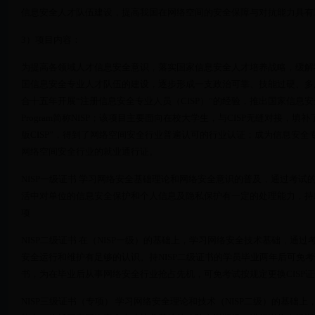
信息安全人才队伍建设，提高我国在网络空间的安全保障与对抗能力具有
3）项目内容：
为提高各领域人才信息安全意识，落实国家信息安全人才培养战略，缓解
国信息安全专业人才队伍的建设，逐步形成一支政治可靠、技能过硬、多
合十五年开展“注册信息安全专业人员（CISP）”的经验，推出国家信息安全人才水平考试，即N
Program简称NISP；该项目主要面向在校大学生，与CISP无缝对接，
版CISP”，得到了网络空间安全行业普遍认可的行业认证；成为信息安
网络空间安全行业的就业通行证。
NISP一级证书 学习网络安全基础理论和网络安全意识的普及，通过考
活中对单位的信息安全保护和个人信息及隐私保护有一定的处理能力，持N
项
NISP二级证书 在（NISP一级）的基础上，学习网络安全技术基础，
安全运行和维护有足够的认识。持NISP二级证书的学员毕业两年后可免考试申
书，为在毕业后从事网络安全行业抢占先机，可免考试按规定更换CISP
NISP三级证书（专项） 学习网络安全理论和技术（NISP二级）的基