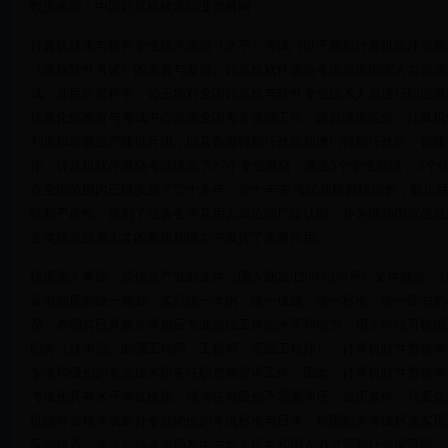
数据来源：中国计算机技术职业资格网
计算机技术与软件专业技术资格（水平）考试（以下简称计算机软件资格
（简称软件考试）的完善与发展。计算机软件资格考试是由国家人力资源
试，其目的是科学、公正地对全国计算机与软件专业技术人员进行职业资
信息化部教育与考试中心负责全国考务管理工作，除台湾地区外，计算机
列市和新疆生产建设兵团，以及香港特别行政区和澳门特别行政区，都建
作。计算机软件资格考试设置了27个专业资格，涵盖5个专业领域， 3
在全国范围内已经实施了二十多年，近十年来,考试规模持续增长，截止目
性和严肃性，得到了社会各界及用人单位的广泛认同，并为推动国家信息
各类信息技术人才的素质和能力中发挥了重要作用。
根据原人事部、原信息产业部文件（国人部发\[2003\]39号）文件规
证书制度的统一规划，实行统一大纲、统一试题、统一标准、统一证书的
员，表明其已具备从事相应专业岗位工作的水平和能力，用人单位可根据
职务（技术员、助理工程师、工程师、高级工程师）。计算机软件资格考
专业和级别的专业技术职务任职资格评审工作。因此，计算机软件资格考
考试还具有水平考试性质，报考任何级别不需要学历、资历条件，只要达
机软件资格考试部分专业岗位的考试标准与日本、韩国相关考试标准实现
应的待遇。考试合格者将颁发由中华人民共和国人力资源和社会保障部、