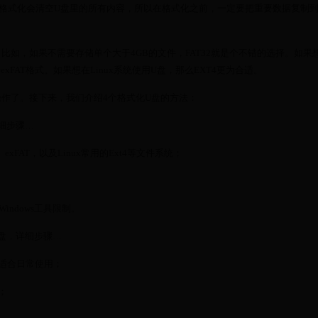
格式化会清空U盘里的所有内容，所以在格式化之前，一定要把重要数据复制
如，如果不需要存储单个大于4GB的文件，FAT32就是个不错的选择。如果
择exFAT格式。如果想在Linux系统使用U盘，那么EXT4更为合适。
作了。接下来，我们介绍4个格式化U盘的方法：
详细步骤…
、exFAT，以及Linux常用的Ext4等文件系统；
Windows工具限制。
U盘，详细步骤…
，适合日常使用；
项；