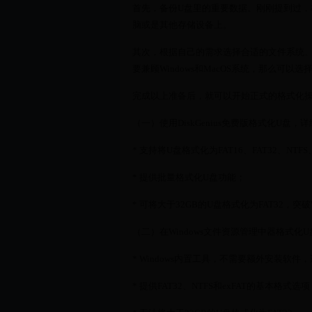
首先，备份U盘里的重要数据。刚刚提到过，
脑或是其他存储设备上。
其次，根据自己的需求选择合适的文件系统。比
要兼顾Windows和MacOS系统，那么可以选
完成以上准备后，就可以开始正式的格式化操
（一）使用DiskGenius免费版格式化U盘，
* 支持将U盘格式化为FAT16、FAT32、NTFS
* 提供批量格式化U盘功能；
* 可将大于32GB的U盘格式化为FAT32，突破
（二）在Windows文件资源管理中器格式化
* Windows内置工具，不需要额外安装软件
* 提供FAT32、NTFS和exFAT的基本格式选