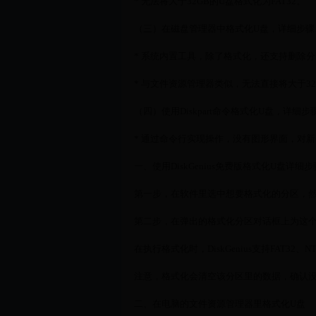
* 无法将大于32GB的U盘格式化为FAT32。
（三）在磁盘管理器中格式化U盘，详细步骤
* 系统内置工具，除了格式化，还支持删除
* 与文件资源管理器类似，无法直接将大于32G
（四）使用Diskpart命令格式化U盘，详细步
* 通过命令行实现操作，没有图形界面，对
一、使用DiskGenius免费版格式化U盘详细步
第一步，在软件里选中想要格式化的分区，然
第二步，在弹出的格式化分区对话框上为这个
在执行格式化时，DiskGenius支持FAT32、
注意，格式化会清空该分区里的数据，确认没
二、在电脑的文件资源管理器里格式化U盘