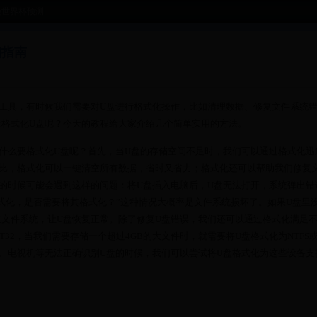
晚世界杯预测
细指南
工具，有时候我们需要对U盘进行格式化操作，比如清理数据、修复文件系统
上格式化U盘呢？今天的教程给大家介绍几个简单实用的方法。
什么要格式化U盘呢？首先，当U盘的存储空间不足时，我们可以通过格式化迅
相比，格式化可以一键清空所有数据，省时又省力；格式化还可以帮助我们修复
的时候可能会遇到这样的问题：将U盘插入电脑后，U盘无法打开，系统弹出错
格式化，是否需要将其格式化？”这种情况大概率是文件系统损坏了。如果U盘里
文件系统，让U盘恢复正常。除了修复U盘错误，我们还可以通过格式化满足
T32，当我们需要存储一个超过4GB的大文件时，就需要将U盘格式化为NTFS
相机、电视机等无法正确识别U盘的时候，我们可以尝试将U盘格式化为这些设备支