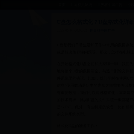
首页
世界杯足球场
世界杯中国广告
今
U盘怎么格式化？U盘格式化详
2025-05-04 00:02:03
世界杯中国广告
U盘是我们日常生活和工作中常用的数据存储
或是解决兼容性问题等。那么，怎样在电脑
在开始格式化U盘之前和大家聊一聊，我们为
地将整个U盘的数据清空。与逐个删除文件
件系统里的错误。比如，我们平时在使用U盘
信息“使用驱动器G:中的光盘之前需要将其
有重要数据，我们可以通过格式化，重新建立
的技术需求。比如U盘的文件系统一般都是FA
是exFAT。此外，有些特定的设备，比如
的文件系统类型。
格式化U盘的准备工作：