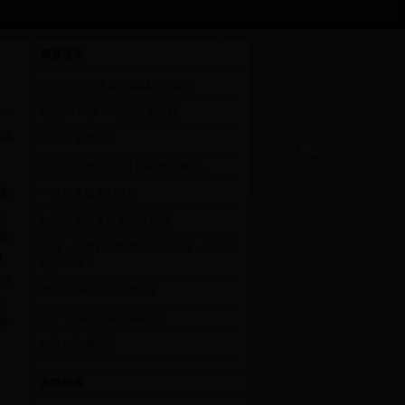
最新发表
怎么将Excel里面的隐藏全部取消
昂达V719(8G/3G版)评测导购
错误
景妧名字的含义
法国 国家代码,法国 国家/地区概况
速
一分钟掌握求和技巧
文
扣电池重置主板要等几分钟
误
王源：伯克利之路的艰辛与选择，为什么
没
还没毕业？
不同
如何在 Word 中添加标题
或
关于“炻器”,你真的知道么?
持
纪念钞去哪里买
友情链接