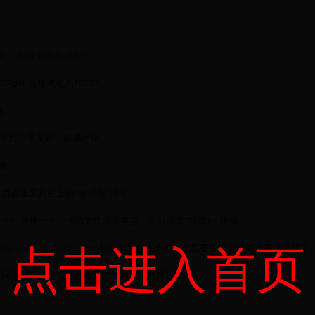
…
分区、创建分区等功能；
B的U盘格式化为FAT32。
骤…
新手用户不友好，容易出错。
骤
后点击工具栏上的“格式化”按钮。
分区选择一个合适的文件系统类型，然后点击“格式化”按钮。
NTFS、exFAT、Ext4、Ext3和Ext2文件系统类，这里要根据自己的需要选择即可
点击进入首页
问题后，点击“是”按钮，软件会立刻执行格式化。