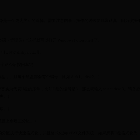
rt 命令是一个更为灵活的选择。需要注意的事，操作的时候要非常认真，因为误操
管理员）”这样就可以打开 Windows PowerShell 了。
以启动 diskpart 工具。
每个命令后按回车键。
有磁盘，并且每个磁盘都会有个编号，比如 disk1、disk2。)
要把#替换为代表U盘的序号，比如U盘的编号是3，那么就输入 select disk 3。请务
失。）
清除。）
令是在所选磁盘上创建主分区。）
命令将刚刚创建的分区执行快速格式化，并且格式化为exFAT文件系统，如果想将U盘格式化为