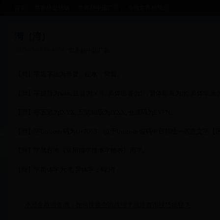
首页
世界杯足球场
世界杯中国广告
今晚世界杯预测
灣（湾）
2025-05-05 14:44:24
世界杯中国广告
【灣】字造字法为形聲。從水，彎聲。
【灣】字拼音为wān, 注音为ㄨㄢ, 简体部首为氵, 繁体部首为水, 简体笔画
【灣】字五笔为IXYX, 五笔98版为IYXX, 仓颉码为EVFN。
【灣】字Unicode码为U+7063，位于Unicode编码中日韩统一表意文字【
【灣】字属台湾《常用國字標準字體表》用字。
【灣】字简体字为湾, 异体字：彎 湾 。
小黑盒战绩查询，如何快速查询战绩？战绩查询技巧揭秘？