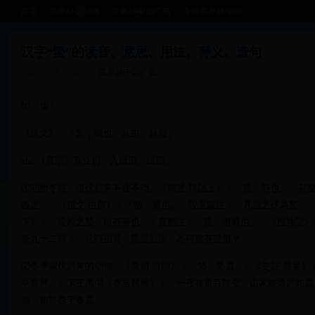
首页
世界杯足球场
世界杯中国广告
今晚世界杯预测
汉字“蟄”的读音、意思、用法、释义、造句
2025-05-16 11:29:41
世界杯中国广告
蟄〔蛰〕
《説文》：「蟄，藏也。从虫，執聲。」
zhé 《廣韻》直立切，入緝澄。緝部。
①动物冬眠，潜伏起来不食不动。《爾雅·釋詁上》：「蟄，静也。」郝
義近。」《説文·虫部》：「蟄，藏也。」段玉裁注：「凡蟲之伏為蟄。
下》：「龍蛇之蟄，以存身也。」虞翻注：「蟄，潛藏也。」《搜神記》
第九十二回：「此時正月，蟄蟲始振，為何就有螢飛？」
②冬季藏伏起来的动物。《廣韻·緝韻》：「蟄，蟄蟲。」《史記·曆書
草奮興。」宋王禹偁《春居雜興》：「一夜春雷百蟄空，山家離落起蛇蟲
奮，如蟄啓于春霆。」