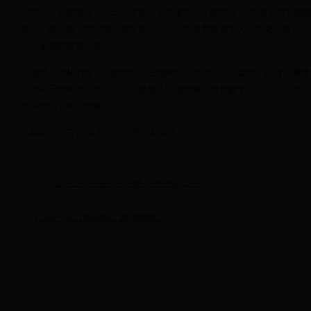
③蛰居。长期隐居，不出头露面。宋辛棄疾《水調歌頭·又和趙景明知縣
雷。」梁启超《中国国会制度私议》：「而多数原选举人，蛰处乡僻。」
江，未获数数相见也。」
④崩塌。清林則徐《估修泇捕上三廳閘座工程摺》：「金門、由身、雁翅
《太平天國軼聞》卷二：「仿鰲翻法穴地攻城，城蟄數十丈。」《兒女英
土岸蟄陷，禀請興修。」
⑤和集。《玉篇·虫部》：「蟄，和集也。」
《问道》土系全面加点攻略 总有一款适合你
Clash节点订阅到期了如何续费？
Copyright © 2022 世界杯淘汰赛_高山滑雪世界杯 - fuyilan.com All Rights Reserved. Po