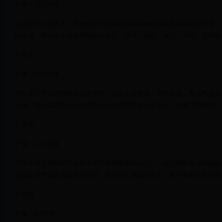
产量：14.5万吨
山东作为工业大省，历来也是中国重要的棉花种植地以及棉花纺织大省，
的位置，棉花在山东的种植历史悠久，菏泽、德州、临沂、济南、滨州等
3. 河北
产量：13.9万吨
河北是一个十分种植棉花的省份，这里土地肥沃，光照充足，而且气温温
大省，其中威县呗认为是全国十个优质棉花基地县之一，素有“冀南棉海”
4. 湖北
产量：10.3万吨
作为千湖之省的湖北也是中国产棉花最多的省之一，湖北地区适合种植棉
是湖北省气温较为适宜的时段，也有利于棉花的生长，其产量每年在全国
5. 湖南
产量：8.2万吨