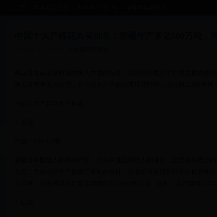
首页
世界杯足球场
世界杯中国广告
今晚世界杯预测
中国十大产棉花大省排名：新疆年产多达500万吨，
2025-05-30 12:45:56
今晚世界杯预测
棉花是在南北朝时期才传入中国的植物，目前已经成为了中国主要的经济
发展具有重要的作用，在中国不少省份均有棉花种植，排行榜123网查询
中国十大产棉花大省排名
1. 新疆
产量：539.4万吨
新疆是中国最大的棉花产区，作为中国面积最大的省份，这里拥有肥沃的
充足，为棉花的生产提供了有利的条件，该省仅有着适宜棉花生长的独特
五年来，新疆棉花总产量连续稳定在500万吨以上，面积、总产连续30年
2. 山东