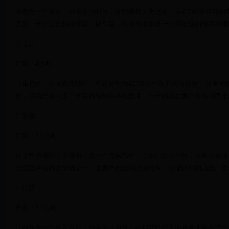
湖南是一个资源十分丰富的省份，湖南植棉历史悠久，早在700多年前
充足，十分适合种植棉花，像常德，邵阳等地都是十分受欢迎的棉花种植
6. 甘肃
产量：4万吨
甘肃是位于中国西北地区，且总面积为42.58万平方千米的省份， 这里
史，目前已经积累了丰富的经验和种植技术，今年棉花主要分布在河西走
7. 安徽
产量：2.6万吨
位于华东地区的安徽省，是一个气候温和，土壤肥沃的省份，这里的地理
较适宜种植的农作物之一，主要产自淮河流域地带，凭借良好的品质广受
8. 江西
产量：2.2万吨
江西作为一个棉花资源十分丰富的省份，在棉花种植上面具有非常不错的