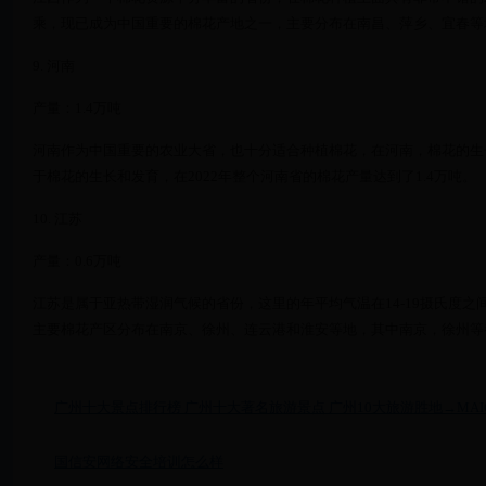
乘，现已成为中国重要的棉花产地之一，主要分布在南昌、萍乡、宜春等
9. 河南
产量：1.4万吨
河南作为中国重要的农业大省，也十分适合种植棉花，在河南，棉花的生
于棉花的生长和发育，在2022年整个河南省的棉花产量达到了1.4万吨。
10. 江苏
产量：0.6万吨
江苏是属于亚热带湿润气候的省份，这里的年平均气温在14-19摄氏度之
主要棉花产区分布在南京、徐州、连云港和淮安等地，其中南京，徐州等
广州十大景点排行榜 广州十大著名旅游景点 广州10大旅游胜地→MAI
国信安网络安全培训怎么样