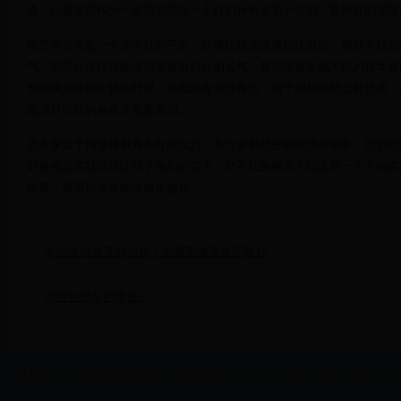
情。只是觉得作为一名演员塑造一个好的角色是第一位的，要用好的演技
综艺节其实是一个非常好的平台，能够让观众迅速记住自己，而魏千翔却
气。不想炒作任何的绯闻来提升自己的名气。其实这就是他不红的根本原
他和演员陈晓比较的时候，他都没有太过在意，魏千翔与陈晓是好兄弟，
是演好自己的角色才是重要的。
其实像魏千翔这样有具备红的实力，各方面都优秀的演员有很多，他们始
好角色其实就已经证明了他们的实力，红不红的根本不能证明一个人的实
限量，希望他未来的路越走越好。
本轮疫情波及28省份！国家卫健委最新研判
中控台是车的哪里?
Copyright © 2022 世界杯淘汰赛_高山滑雪世界杯 - fuyilan.com All Rights Reserved. Po