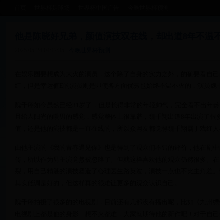
首页
世界杯足球场
世界杯中国广告
今晚世界杯预测
他是陈晓好兄弟，颜值演技双在线，却出道8年不温
2025-05-24 04:12:35
今晚世界杯预测
在娱乐圈要想成为大火的演员，这个除了自身的实力之外，的确要看自己
红，但是幸运值E的演员则是即使各方面优秀也始终不温不火的，演员魏
魏千翔如今虽然已经31岁了，但是长得非常的年轻帅气，完全看不出年
且给人阳光的暖男的感觉，感觉整体上很靠谱，魏千翔出道8年出演了很
值，还是他的演技都是一直在线的，所以众网友都觉得魏千翔属于戏红人
由他主演的《我的青春遇见你》也是得到了观众们不错的评价，他在剧中
传，所以作为男主演竟然被忽略了。但就这样喜欢他的观众仍然很多。在
裂，用自己精湛的演技塑造了心理医生路英波，演技一点也不比主角差。
其实低调是好的，但这样真的很难让更多的观众认识自己。
魏千翔拍摄了很多的的电视剧，目前还有几部没有播出呢，比如《九州缥
电视剧上都是他的身影，想不火都难，大家就期待他的新作吧！对于自己