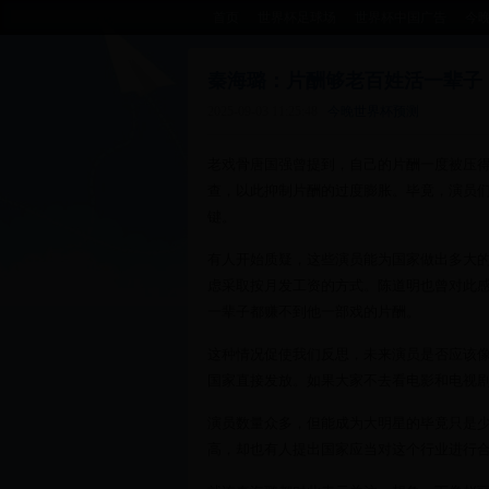
首页
世界杯足球场
世界杯中国广告
今
秦海璐：片酬够老百姓活一辈子
2025-09-03 11:25:48
今晚世界杯预测
老戏骨唐国强曾提到，自己的片酬一度被压
查，以此抑制片酬的过度膨胀。毕竟，演员
键。
有人开始质疑，这些演员能为国家做出多大
虑采取按月发工资的方式。陈道明也曾对此
一辈子都赚不到他一部戏的片酬。
这种情况促使我们反思，未来演员是否应该
国家直接发放。如果大家不去看电影和电视
演员数量众多，但能成为大明星的毕竟只是
高，却也有人提出国家应当对这个行业进行