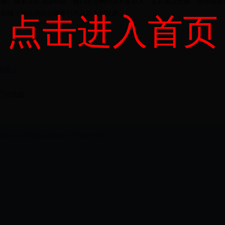
丽颖、杨幂这样顶级明星，她们的片酬到底有多惊人，实在难以想象。曾经国家
赚到钱？现在的娱乐圈早已与从前大相径庭。
点击进入首页
诉你！
巧与方法
m All Rights Reserved. Powered By