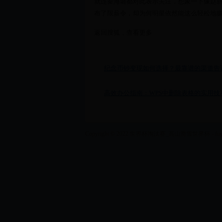
就连秦海璐都对此表示关注，想象一下像赵
布了限薪令，却为何明星依然能这么轻松地
返回搜狐，查看更多
纪念币钞变现如何选择？最靠谱的渠道告
高效办公指南：WPS中删除表格的实用技
Copyright © 2022 世界杯淘汰赛_高山滑雪世界杯 - fuyilan.co