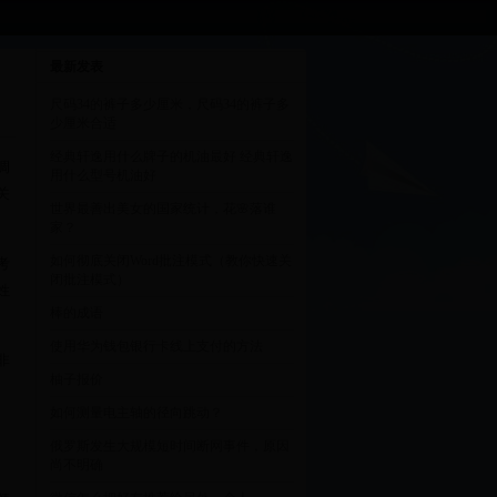
最新发表
尺码34的裤子多少厘米，尺码34的裤子多
少厘米合适
经典轩逸用什么牌子的机油最好 经典轩逸
调
用什么型号机油好
关
世界最善出美女的国家统计，花🌸落谁
家？
如何彻底关闭Word批注模式（教你快速关
考
闭批注模式）
姓
棒的成语
使用华为钱包银行卡线上支付的方法
非
柚子报价
如何测量电主轴的径向跳动？
俄罗斯发生大规模短时间断网事件，原因
尚不明确