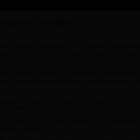
晚世界杯预测
，拍戏不差钱，评论引爆热议
得很低，而那些流量小生却能轻松拿到几千万甚至上亿的酬劳。他建议进行税务
们在聚光灯下生活，历史上戏子的收入本来就不低，市场确实是决定他们价值的
的贡献，竟然能拿这么高的片酬！也许，国家确实该对娱乐圈的薪酬进行整顿，
感到愤怒，质问为什么普通百姓的戾气如此之大，而他本人却是亿万富翁，老百
像其他职业一样，拿底薪、加班费和绩效奖金。毕竟，他们的收入来自市场，并
剧，那么演员的收入自然也会减少。但这样的想法真的可行吗？
少数，没必要对他们的高收入感到愤怒。虽然有人在问，为什么他们的收入这么
合理的整顿，比如改为按月发工资。