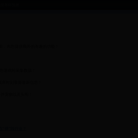
晚世界杯预测
时更新，向您提供额外的有趣的功能！
, 在您游戏时采集数据！
数据库时刻掌握最新信息！
伙伴宠物以及头衔！
。
“拼”毁行业？