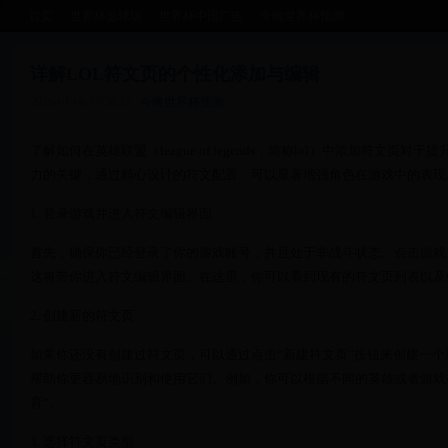
首页
世界杯足球场
世界杯中国广告
今晚世界杯预测
详解LOL符文页的个性化添加与编辑
2026-01-06 17:36:15
今晚世界杯预测
了解如何在英雄联盟（league of legends，简称lol）中添加符
力的关键，通过精心设计的符文配置，可以显著增强角色在游戏中的表现
1. 登录游戏并进入符文编辑界面
首先，确保你已经登录了你的游戏账号，并且处于非战斗状态。点击游戏主
这将带你进入符文编辑界面。在这里，你可以看到现有的符文页列表以及
2. 创建新的符文页
如果你还没有创建过符文页，可以通过点击“新建符文页”按钮来创建一
帮助你更容易地识别和使用它们。例如，你可以根据不同的英雄或者游戏模
育”。
3. 选择符文页类型